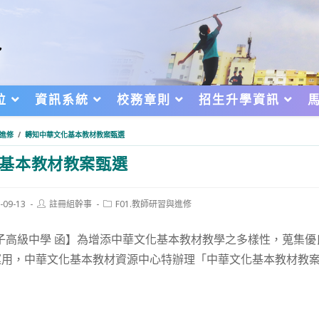
位
資訊系統
校務章則
招生升學資訊
與進修
/
轉知中華文化基本教材教案甄選
基本教材教案甄選
Post
Post
-09-13
註冊組幹事
F01.教師研習與進修
author:
category:
d:
子高級中學 函】為增添中華文化基本教材教學之多樣性，蒐集
運用，中華文化基本教材資源中心特辦理「中華文化基本教材教