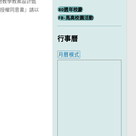
本教材教學教案設計甄
；『授權同意書』請以
80週年校慶
FB-馬高校園活動
行事曆
月曆模式
內嵌行事曆為視覺預覽，完