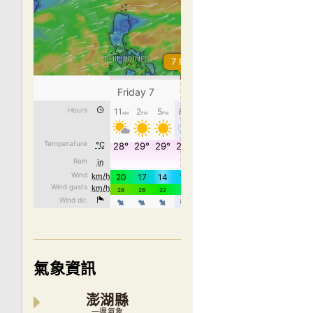
氣象資訊
澎湖縣
一週氣象