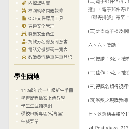
(二)電子郵件信箱：s
內控聲明書
選』，電子郵件寄出後
校園網路問題報修
『郵寄掛號』寄至
ODF文件應用工具
資通安全管理
(三)計畫電子檔及
職業安全衛生
捐款芳名錄及同意書
六、六、獎勵：
電話分機號碼一覽表
教職員汽機車停車登記
(一)優勝：3名，禮
(二)佳作：5名，禮
學生園地
(三)得獎名額得視
112學年度一年級新生手冊
學習歷程檔案上傳教學
(四)獲獎之現職教
學生生涯輔導網
學校申訴專區(輔導室)
七、甄選結果將於11
午餐菜單
Post Views:
213