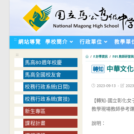
跳
轉
至
主
要
:::
網站導覽
學校簡介
行政單位
教學單
內
容
:::
/
F.好學資訊
/
F01.教師研習
馬高80週年校慶
中華文化
:::
轉知
馬高全國校友會
Post
Post
2023-09-13
2023
校務行政系統(日間)
published:
last
modifie
校務行政系統(實技)
【轉知-國立彰化女
教學現場教師參考
新生專區
課程計畫
說明：