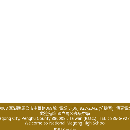
008 澎湖縣馬公市中華路369號
電話：(06) 927-2342
(分機表)
傳真電話：
歡迎蒞臨 國立馬公高級中學
ong City, Penghu County 880008 , Taiwan (R.O.C.)
TEL：886-6-927
Welcome to National Magong High School
致謝 Credits