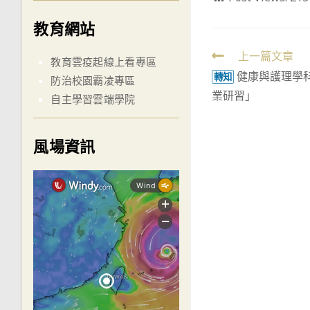
教育網站
Read
上一篇文章
教育雲疫起線上看專區
健康與護理學
more
轉知
防治校園霸凌專區
業研習」
articles
自主學習雲端學院
風場資訊