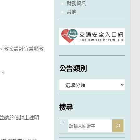
財務資訊
其他
案。教案設計宜兼顧教
公告類別
加。
分
類
搜尋
，並請於信封上註明
搜
:::
尋