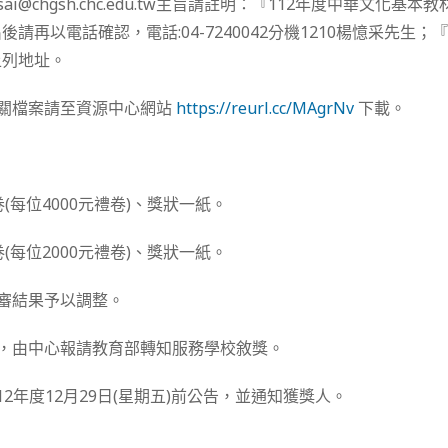
ai@chgsh.chc.edu.tw主旨請註明：『112年度中華文化基
請再以電話確認，電話:04-7240042分機1210楊憶采先生
上列地址。
相關檔案請至資源中心網站
https://reurl.cc/MAgrNv
下載。
卷(每位4000元禮卷)、獎狀一紙。
卷(每位2000元禮卷)、獎狀一紙。
評審結果予以調整。
師，由中心報請教育部轉知服務學校敘獎。
2年度12月29日(星期五)前公告，並通知獲獎人。