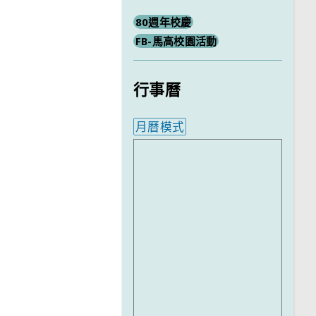
80週年校慶
FB-馬高校園活動
行事曆
月曆模式
內嵌行事曆為視覺預覽，完