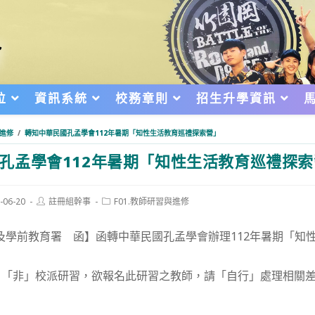
位
資訊系統
校務章則
招生升學資訊
與進修
/
轉知中華民國孔孟學會112年暑期「知性生活教育巡禮探索營」
孔孟學會112年暑期「知性生活教育巡禮探索
Post
Post
-06-20
註冊組幹事
F01.教師研習與進修
author:
category:
d:
及學前教育署 函】函轉中華民國孔孟學會辦理112年暑期「知
，「非」校派研習，欲報名此研習之教師，請「自行」處理相關