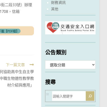
財務資訊
林街二段33號）辦理
其他
708，信箱
下載【PDF檔】
公告類別
分
下一篇文章
何協助高中生自主學
類
中職生物適性教學教
搜尋
材介紹與應用」
搜
:::
尋