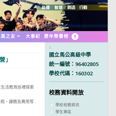
馬高之友
大事紀
歷年榮譽榜
FB
:::
國立馬公高級中學
營」
統一編號：96402805
學校代碼：160302
性生活教育巡禮探索
校務資料開放
差假、課務及費用等
學校校務資訊
學生專區