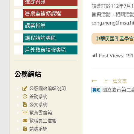
選課資訊
該會訂於112年7
暑期重補修課程
旨揭活動，相關活動
cong.meng@msa.hi
課業輔導
課程諮詢專區
中華民國孔孟學會
戶外教育填報專區
Post Views:
191
公務網站
Read
上一篇文章
公版網站編輯說明
國立臺南第二
more
轉知
差勤系統
articles
公文系統
教育雲信箱
教職員工信箱
請購系統