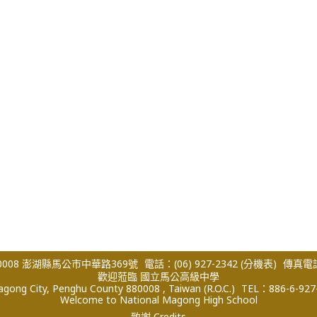
008 澎湖縣馬公市中華路369號
電話：(06) 927-2342
(分機表)
傳真電話：
歡迎蒞臨 國立馬公高級中學
ong City, Penghu County 880008 , Taiwan (R.O.C.)
TEL：886-6-927
Welcome to National Magong High School
致謝 Credits