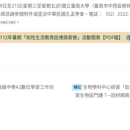
月19日至21日(星期三至星期五)於國立臺南大學（臺南市中西區樹
資訊請參閱附件或逕洽中華民國孔孟學會，電話：（02）2322-1
net.net。
112年暑期「知性生活教育巡禮探索營」活動簡章【PDF檔】
高級中學A2數位學習工作坊
生物學科中心研習「如
轉知
習生物這門課？─因材網高