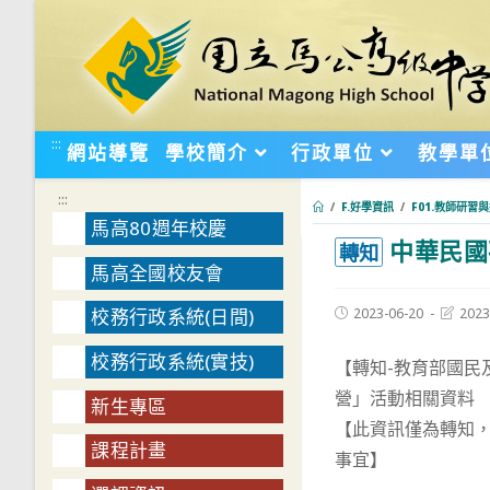
跳
轉
至
主
要
:::
網站導覽
學校簡介
行政單位
教學單
內
容
:::
/
F.好學資訊
/
F01.教師研習
馬高80週年校慶
中華民國
:::
轉知
馬高全國校友會
Post
Post
2023-06-20
2023
校務行政系統(日間)
published:
last
modifie
校務行政系統(實技)
【轉知-教育部國民
營」活動相關資料
新生專區
【此資訊僅為轉知
課程計畫
事宜】