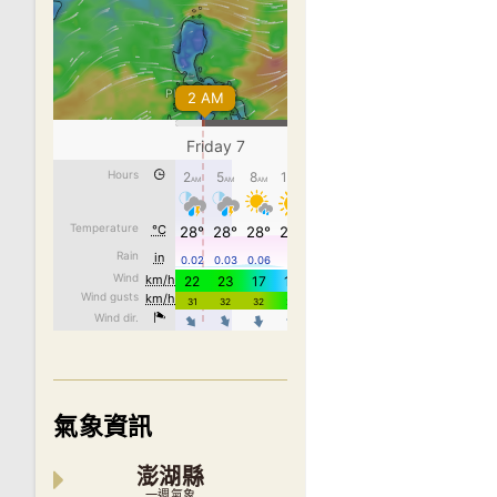
氣象資訊
澎湖縣
一週氣象