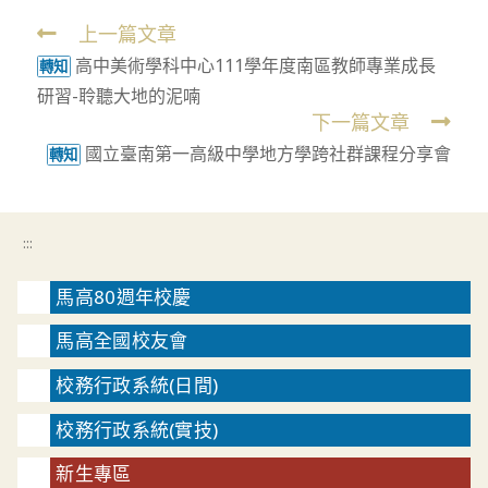
上一篇文章
Read
高中美術學科中心111學年度南區教師專業成長
more
轉知
研習-聆聽大地的泥喃
articles
下一篇文章
國立臺南第一高級中學地方學跨社群課程分享會
轉知
:::
馬高80週年校慶
馬高全國校友會
校務行政系統(日間)
校務行政系統(實技)
新生專區