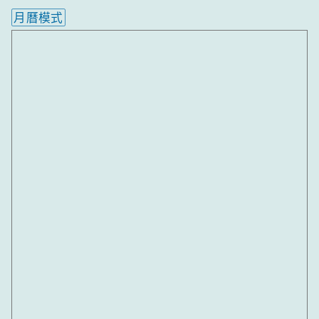
月曆模式
內嵌行事曆為視覺預覽，完整行事曆內容請使用