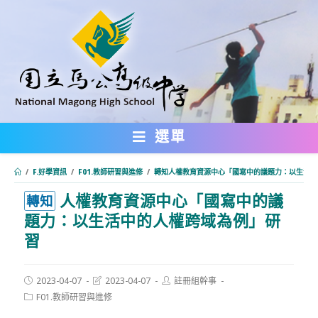
跳
轉
至
主
要
內
選單
容
/
F.好學資訊
/
F01.教師研習與進修
/
轉知人權教育資源中心「國寫中的議題力：以生活中
人權教育資源中心「國寫中的議
:::
轉知
題力：以生活中的人權跨域為例」研
習
Post
Post
Post
2023-04-07
2023-04-07
註冊組幹事
published:
last
author:
Post
F01.教師研習與進修
modified:
category: