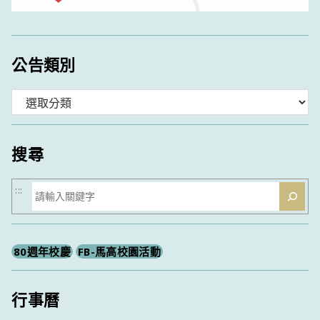
公告類別
分
類
搜尋
搜
:::
尋
80週年校慶
FB-馬高校園活動
行事曆