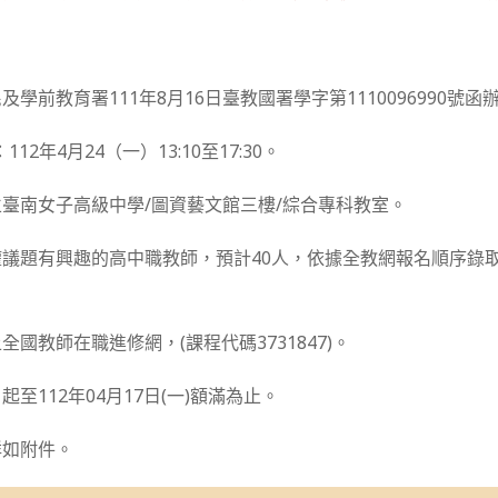
學前教育署111年8月16日臺教國署學字第1110096990號函
12年4月24（一）13:10至17:30。
臺南女子高級中學/圖資藝文館三樓/綜合專科教室。
議題有興趣的高中職教師，預計40人，依據全教網報名順序錄
國教師在職進修網，(課程代碼3731847)。
至112年04月17日(一)額滿為止。
詳如附件。