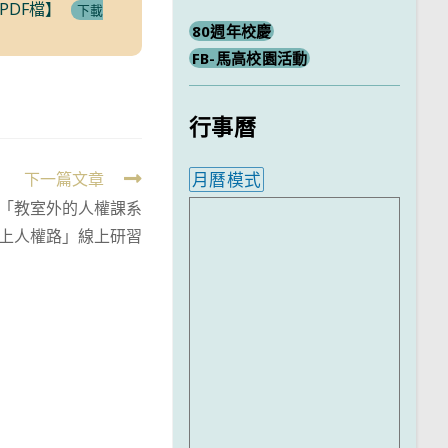
DF檔】
下載
80週年校慶
FB-馬高校園活動
行事曆
下一篇文章
月曆模式
「教室外的人權課系
內嵌行事曆為視覺預覽，完
海上人權路」線上研習