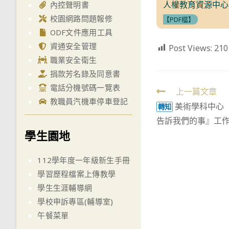
人權教育資源中心
內控聲明書
校園網路問題報修
【PDF檔】
ODF文件應用工具
資通安全管理
Post Views:
210
職業安全衛生
捐款芳名錄及同意書
電話分機號碼一覽表
Read
上一篇文章
教職員汽機車停車登記
美術學科中心
more
轉知
告訴我們的事』工
articles
學生園地
112學年度一年級新生手冊
學習歷程檔案上傳教學
學生生涯輔導網
學校申訴專區(輔導室)
午餐菜單