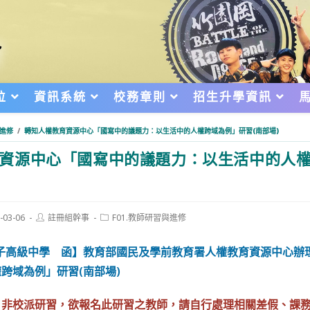
位
資訊系統
校務章則
招生升學資訊
與進修
/
轉知人權教育資源中心「國寫中的議題力：以生活中的人權跨域為例」研習(南部場)
資源中心「國寫中的議題力：以生活中的人
Post
Post
-03-06
註冊組幹事
F01.教師研習與進修
author:
category:
d:
女子高級中學 函】教育部國民及學前教育署人權教育資源中心辦
跨域為例」研習(南部場)
，非校派研習，欲報名此研習之教師，請自行處理相關差假、課