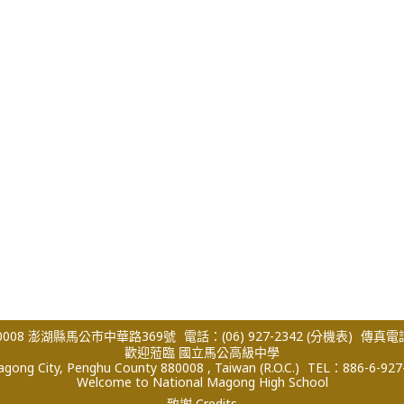
008 澎湖縣馬公市中華路369號
電話：(06) 927-2342
(分機表)
傳真電話：
歡迎蒞臨 國立馬公高級中學
ong City, Penghu County 880008 , Taiwan (R.O.C.)
TEL：886-6-927
Welcome to National Magong High School
致謝 Credits