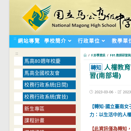
跳
轉
至
主
要
:::
網站導覽
學校簡介
行政單位
教學單
內
容
:::
/
F.好學資訊
/
F01.教師研習
馬高80週年校慶
人權教育
:::
轉知
馬高全國校友會
習(南部場)
校務行政系統(日間)
Post
Post
2023-03-06
2023
校務行政系統(實技)
published:
last
modifie
【轉知-國立臺南
新生專區
力：以生活中的人權
課程計畫
【此資訊僅為轉知