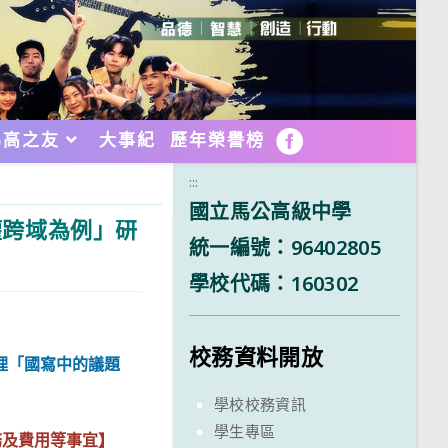
馬高之友
大事紀
歷年榮譽榜
FB
:::
國立馬公高級中學
權跨域為例」研
統一編號：96402805
學校代碼：160302
校務資料開放
理「國寫中的議題
學校校務資訊
學生專區
務及費用等事宜】