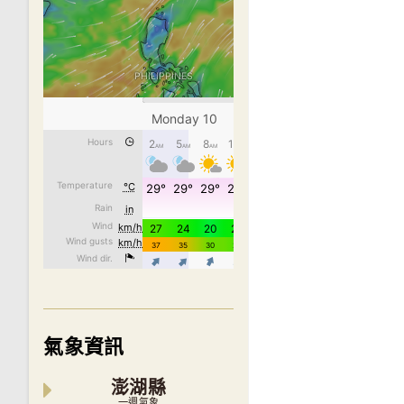
氣象資訊
澎湖縣
一週氣象