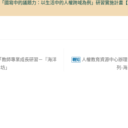
「國寫中的議題力：以生活中的人權跨域為例」研習實施計畫【P
「教師專業成長研習－『海洋
人權教育資源中心辦理
轉知
作坊」
列-