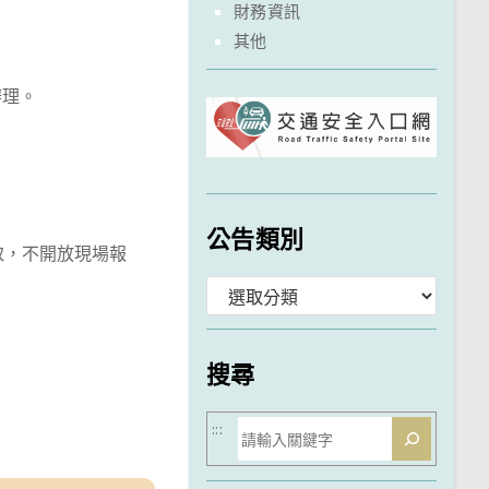
財務資訊
其他
辦理。
公告類別
取，不開放現場報
分
類
搜尋
搜
:::
尋