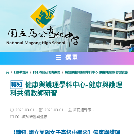
跳
轉
至
主
要
內
選單
容
/
F.好學資訊
/
F01.教師研習與進修
/
轉知健康與護理學科中心-健康與護理科共備教師研
健康與護理學科中心-健康與護理
:::
轉知
科共備教師研習
Post
Post
Post
2023-03-01
2023-03-01
註冊組幹事
published:
last
author:
Post
F01.教師研習與進修
modified:
category:
【轉知-國立蘭陽女子高級中學函】健康與護理