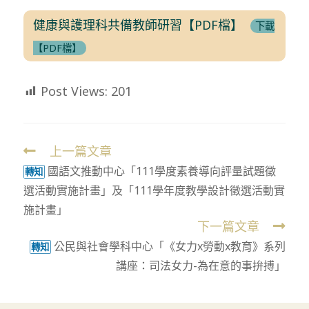
健康與護理科共備教師研習【PDF檔】
下載
【PDF檔】
Post Views:
201
上一篇文章
Read
國語文推動中心「111學度素養導向評量試題徵
more
轉知
選活動實施計畫」及「111學年度教學設計徵選活動實
articles
施計畫」
下一篇文章
公民與社會學科中心「《女力x勞動x教育》系列
轉知
講座：司法女力-為在意的事拚搏」