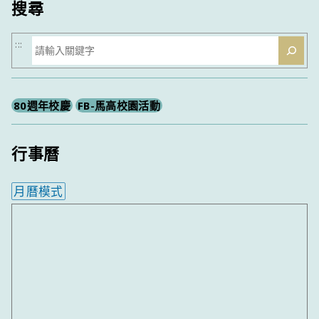
搜尋
搜
:::
尋
80週年校慶
FB-馬高校園活動
行事曆
月曆模式
內嵌行事曆為視覺預覽，完整行事曆內容請使用