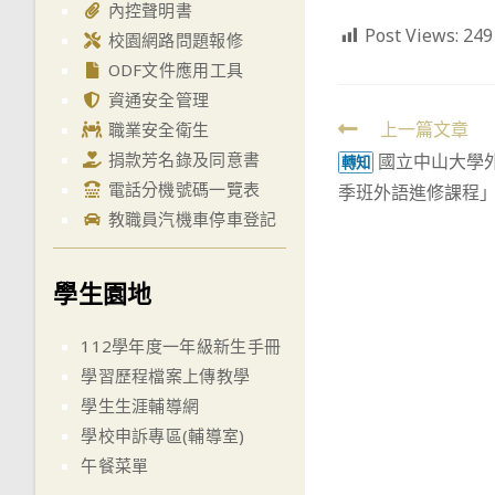
內控聲明書
Post Views:
249
校園網路問題報修
ODF文件應用工具
資通安全管理
Read
上一篇文章
職業安全衛生
捐款芳名錄及同意書
國立中山大學外
more
轉知
電話分機號碼一覽表
季班外語進修課程
articles
教職員汽機車停車登記
學生園地
112學年度一年級新生手冊
學習歷程檔案上傳教學
學生生涯輔導網
學校申訴專區(輔導室)
午餐菜單