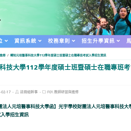
位
資訊系統
校務章則
招生升學資訊
與進修
/
轉知元培醫事科技大學112學年度碩士班暨碩士在職專班考試入學招生資訊
科技大學112學年度碩士班暨碩士在職專班
Post
Post
-02-17
註冊組幹事
F01.教師研習與進修
author:
category:
d:
團法人元培醫事科技大學函】光宇學校財團法人元培醫事科技大學
試入學招生資訊