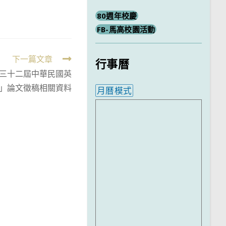
80週年校慶
FB-馬高校園活動
下一篇文章
行事曆
三十二屆中華民國英
」論文徵稿相關資料
月曆模式
內嵌行事曆為視覺預覽，完