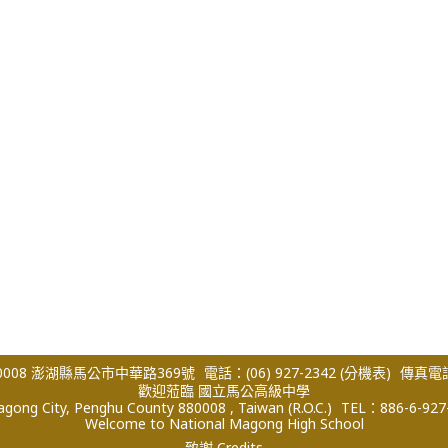
008 澎湖縣馬公市中華路369號
電話：(06) 927-2342
(分機表)
傳真電話：
歡迎蒞臨 國立馬公高級中學
ong City, Penghu County 880008 , Taiwan (R.O.C.)
TEL：886-6-927
Welcome to National Magong High School
致謝 Credits