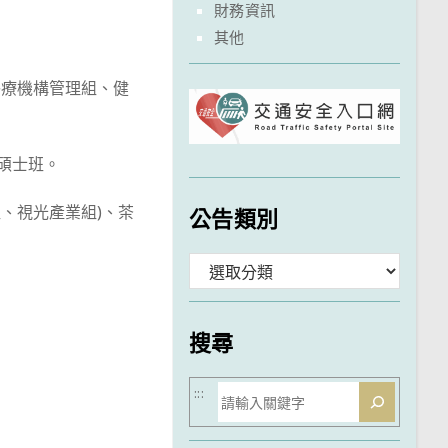
財務資訊
其他
醫療機構管理組、健
碩士班。
、視光產業組)、茶
公告類別
分
類
搜尋
搜
:::
尋