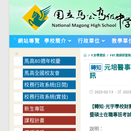
跳
轉
至
主
要
:::
網站導覽
學校簡介
行政單位
教學單
內
容
:::
/
F.好學資訊
/
F01.教師研習
馬高80週年校慶
元培醫事
:::
轉知
馬高全國校友會
訊
校務行政系統(日間)
Post
Post
2023-02-13
2023
校務行政系統(實技)
published:
last
modifie
【轉知-光宇學校財
新生專區
暨碩士在職專班考
課程計畫
說明：