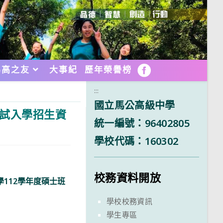
馬高之友
大事紀
歷年榮譽榜
FB
:::
國立馬公高級中學
考試入學招生資
統一編號：96402805
學校代碼：160302
校務資料開放
112學年度碩士班
學校校務資訊
學生專區