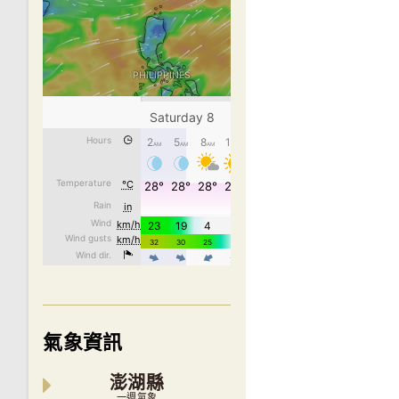
氣象資訊
澎湖縣
一週氣象