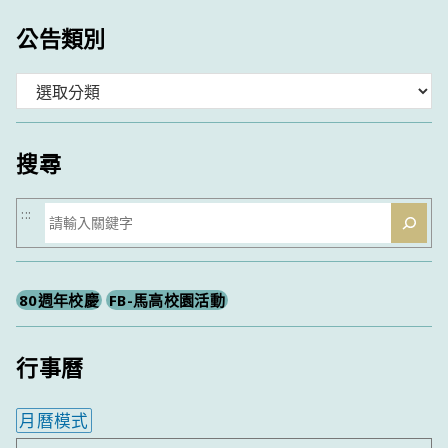
公告類別
分
類
搜尋
搜
:::
尋
80週年校慶
FB-馬高校園活動
行事曆
月曆模式