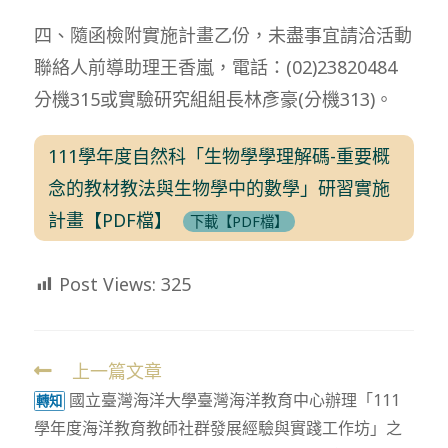
四、隨函檢附實施計畫乙份，未盡事宜請洽活動
聯絡人前導助理王香嵐，電話：(02)23820484
分機315或實驗研究組組長林彥豪(分機313)。
111學年度自然科「生物學學理解碼-重要概
念的教材教法與生物學中的數學」研習實施
計畫【PDF檔】
下載【PDF檔】
Post Views:
325
上一篇文章
Read
國立臺灣海洋大學臺灣海洋教育中心辦理「111
more
轉知
學年度海洋教育教師社群發展經驗與實踐工作坊」之
articles