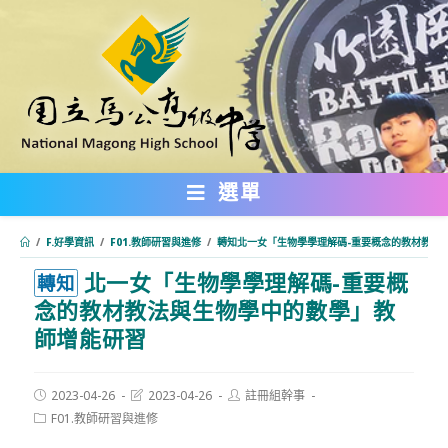
跳
轉
至
主
要
內
選單
容
/
F.好學資訊
/
F01.教師研習與進修
/
轉知北一女「生物學學理解碼-重要概念的教材教法
北一女「生物學學理解碼-重要概
:::
轉知
念的教材教法與生物學中的數學」教
師增能研習
Post
Post
Post
2023-04-26
2023-04-26
註冊組幹事
published:
last
author:
Post
F01.教師研習與進修
modified:
category: