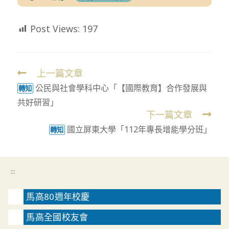
Post Views:
197
上一篇文章
Read
公民與社會學科中心「【國際教育】合作發展與
more
轉知
共好研習」
articles
下一篇文章
國立屏東大學「112年專長增能學分班」
轉知
:::
馬高80週年校慶
馬高全國校友會