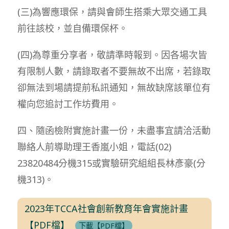
(三)為響應環保，請與會師生搭乘大眾交通工具
前往該校，並自備環保杯。
(四)為尊重分享者，敬請準時報到。因各場次皆
有限制人數，請錄取者不要無故不出席，若錄取
卻無法到場請提前私訊通知，無故缺席該單位有
權向您追討工作坊費用。
四、隨函檢附實施計畫一份，未盡事宜請洽活動
聯絡人前導助理王香嵐小姐，電話(02)
23820484分機315或實驗研究組組長林彥豪(分
機313)。
2023年TCCA社會創新教育年會實施計畫
【PDF檔】
下載【PDF檔】