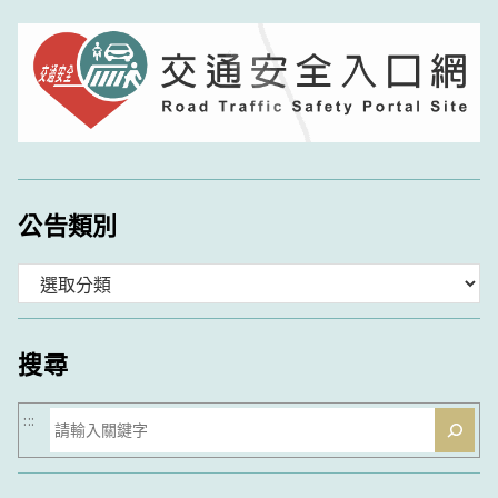
公告類別
分
類
搜尋
搜
:::
尋