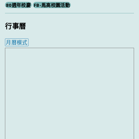
80週年校慶
FB-馬高校園活動
行事曆
月曆模式
內嵌行事曆為視覺預覽，完整行事曆內容請使用