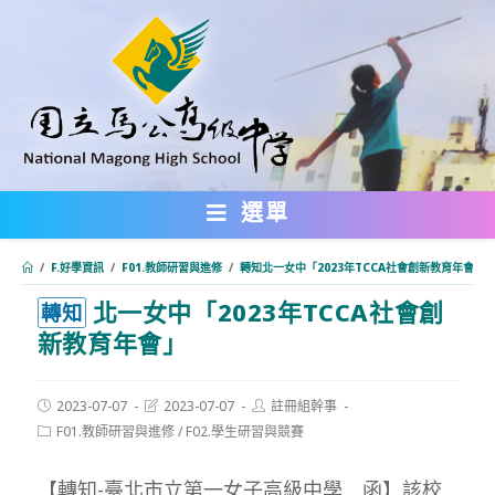
跳
轉
至
主
要
內
選單
容
/
F.好學資訊
/
F01.教師研習與進修
/
轉知北一女中「2023年TCCA社會創新教育年會」
北一女中「2023年TCCA社會創
:::
轉知
新教育年會」
Post
Post
Post
2023-07-07
2023-07-07
註冊組幹事
published:
last
author:
Post
F01.教師研習與進修
/
F02.學生研習與競賽
modified:
category:
【轉知-臺北市立第一女子高級中學 函】該校