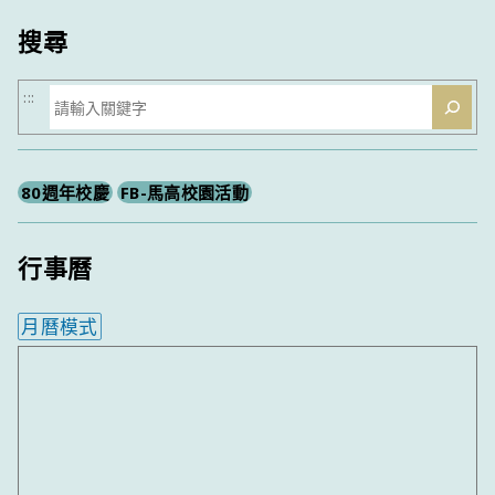
搜尋
搜
:::
尋
80週年校慶
FB-馬高校園活動
行事曆
月曆模式
內嵌行事曆為視覺預覽，完整行事曆內容請使用