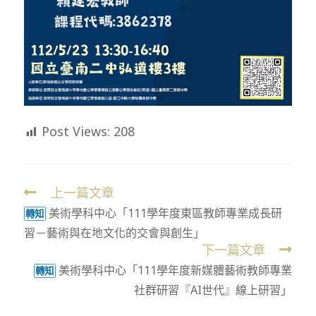
Post Views:
208
上一篇文章
Read
美術學科中心「111學年度東區教師專業成長研
more
轉知
習－藝術與在地文化的交會與創生」
articles
下一篇文章
美術學科中心「111學年度新媒體藝術教師專業
轉知
社群研習『AI世代』線上研習」