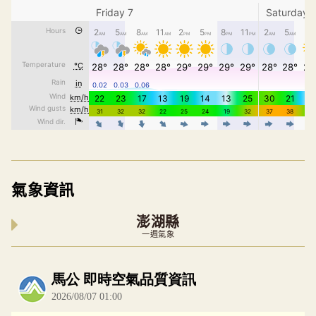
氣象資訊
澎湖縣
一週氣象
內嵌空氣品質小工具為視覺預覽，完整即時空氣