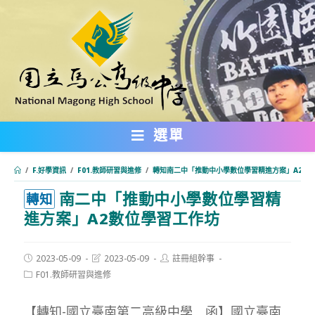
跳
轉
至
主
要
內
選單
容
/
F.好學資訊
/
F01.教師研習與進修
/
轉知南二中「推動中小學數位學習精進方案」A2數
南二中「推動中小學數位學習精
:::
轉知
進方案」A2數位學習工作坊
Post
Post
Post
2023-05-09
2023-05-09
註冊組幹事
published:
last
author:
Post
F01.教師研習與進修
modified:
category:
【轉知-國立臺南第二高級中學 函】國立臺南