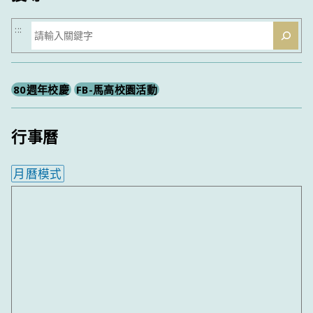
搜
:::
尋
80週年校慶
FB-馬高校園活動
行事曆
月曆模式
內嵌行事曆為視覺預覽，完整行事曆內容請使用