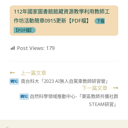
112年國家圖書館館藏資源教學利用教師工
作坊活動簡章0915更新【PDF檔】
下載
【PDF檔】
Post Views:
179
上一篇文章
Read
南台科大「2023 AI無人自駕車教師研習營」
more
轉知
下一篇文章
articles
自然科學領域推動中心-「東區教師共備社群
轉知
STEAM研習」
:::