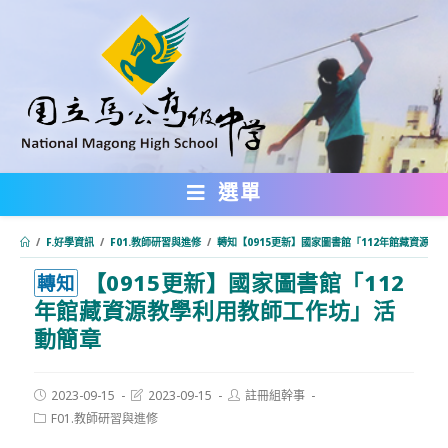
跳
轉
至
主
要
內
選單
容
/
F.好學資訊
/
F01.教師研習與進修
/
轉知【0915更新】國家圖書館「112年館藏資源
【0915更新】國家圖書館「112
:::
轉知
年館藏資源教學利用教師工作坊」活
動簡章
Post
Post
Post
2023-09-15
2023-09-15
註冊組幹事
published:
last
author:
Post
F01.教師研習與進修
modified:
category: