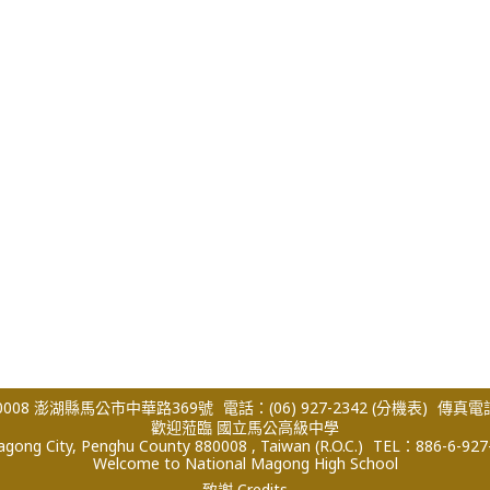
008 澎湖縣馬公市中華路369號
電話：(06) 927-2342
(分機表)
傳真電話：
歡迎蒞臨 國立馬公高級中學
ong City, Penghu County 880008 , Taiwan (R.O.C.)
TEL：886-6-927
Welcome to National Magong High School
致謝 Credits