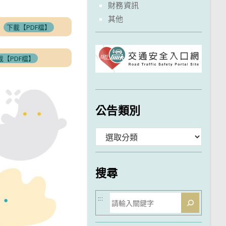
財務資訊
其他
下載【PDF檔】
載【PDF檔】
公告類別
分
類
搜尋
搜
:::
尋