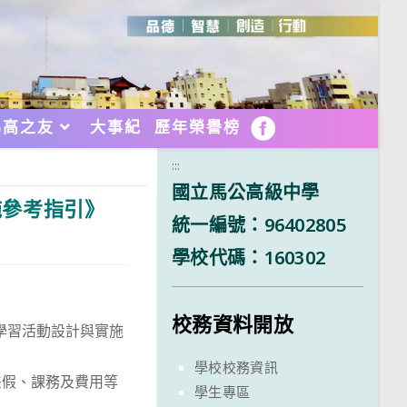
馬高之友
大事紀
歷年榮譽榜
FB
:::
國立馬公高級中學
施參考指引》
統一編號：96402805
學校代碼：160302
校務資料開放
學習活動設計與實施
學校校務資訊
差假、課務及費用等
學生專區