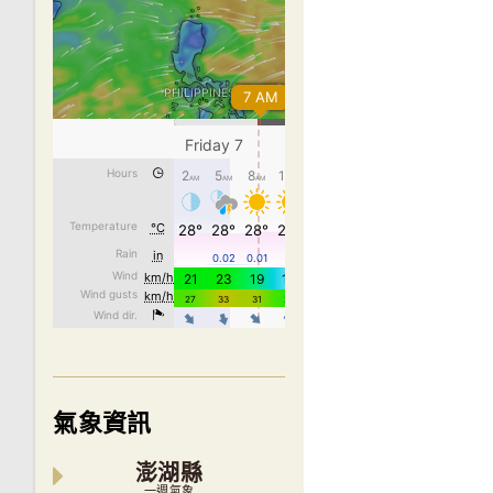
氣象資訊
澎湖縣
一週氣象