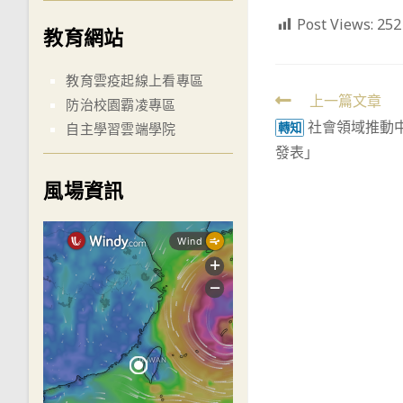
Post Views:
252
教育網站
教育雲疫起線上看專區
Read
上一篇文章
防治校園霸凌專區
社會領域推動
more
轉知
自主學習雲端學院
發表」
articles
風場資訊