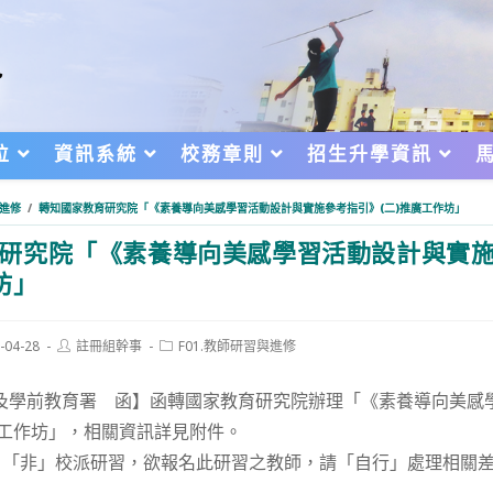
位
資訊系統
校務章則
招生升學資訊
與進修
/
轉知國家教育研究院「《素養導向美感學習活動設計與實施參考指引》(二)推廣工作坊」
研究院「《素養導向美感學習活動設計與實
坊」
Post
Post
-04-28
註冊組幹事
F01.教師研習與進修
author:
category:
d:
民及學前教育署 函】函轉國家教育研究院辦理「《素養導向美感
廣工作坊」，相關資訊詳見附件。
，「非」校派研習，欲報名此研習之教師，請「自行」處理相關