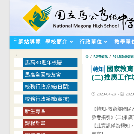
跳
轉
至
主
要
:::
網站導覽
學校簡介
行政單位
教學單
內
容
:::
/
F.好學資訊
/
F01.教師研習
馬高80週年校慶
國家教育
:::
轉知
馬高全國校友會
(二)推廣工作
校務行政系統(日間)
Post
Post
2023-04-28
2023
校務行政系統(實技)
published:
last
modifie
【轉知-教育部國
新生專區
參考指引》(二)推
課程計畫
【此資訊僅為轉知