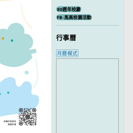
80週年校慶
FB-馬高校園活動
行事曆
月曆模式
內嵌行事曆為視覺預覽，完