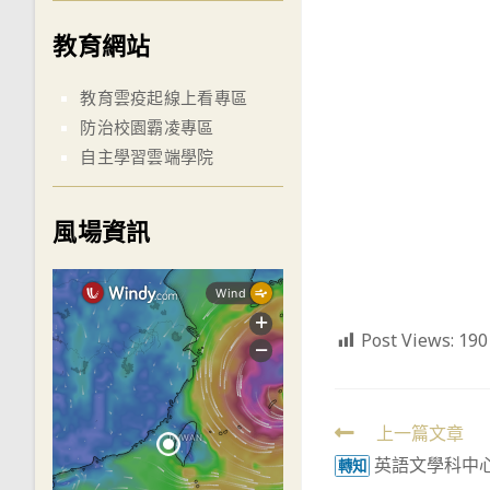
教育網站
教育雲疫起線上看專區
防治校園霸凌專區
自主學習雲端學院
風場資訊
Post Views:
190
Read
上一篇文章
英語文學科中心
more
轉知