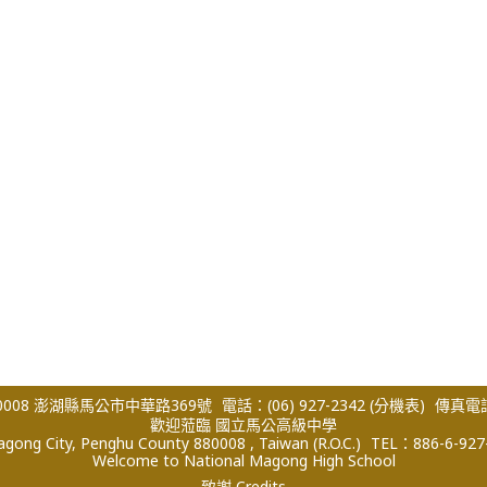
008 澎湖縣馬公市中華路369號
電話：(06) 927-2342
(分機表)
傳真電話：
歡迎蒞臨 國立馬公高級中學
ong City, Penghu County 880008 , Taiwan (R.O.C.)
TEL：886-6-927
Welcome to National Magong High School
致謝 Credits