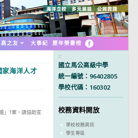
馬高之友
大事紀
歷年榮譽榜
FB
:::
國立馬公高級中學
年國家海洋人才
統一編號：96402805
學校代碼：160302
校務資料開放
論壇」1案，請協助宣
學校校務資訊
學生專區