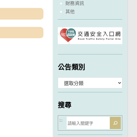
財務資訊
其他
公告類別
分
類
搜尋
搜
:::
尋