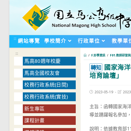
跳
轉
至
主
要
:::
網站導覽
學校簡介
行政單位
教學單
內
容
:::
/
F.好學資訊
/
F01.教師研習
馬高80週年校慶
國家海洋
:::
轉知
馬高全國校友會
培育論壇」
校務行政系統(日間)
Post
Post
2023-05-19
2023
校務行政系統(實技)
published:
last
modifie
主旨：函轉國家海洋
新生專區
導並踴躍報名參加
課程計畫
說明：依據教育部112