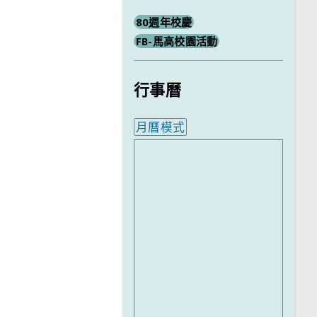
80週年校慶
FB-馬高校園活動
行事曆
月曆模式
內嵌行事曆為視覺預覽，完