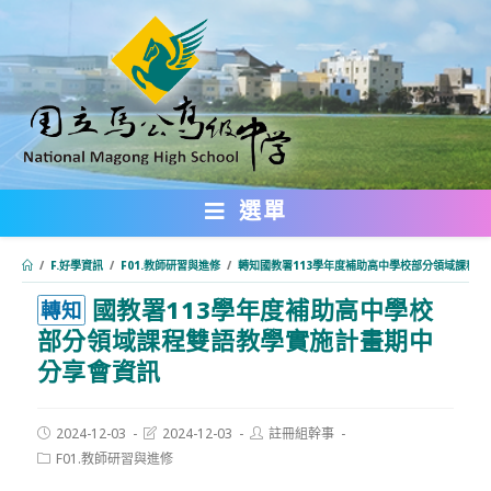
跳
轉
至
主
要
內
選單
容
/
F.好學資訊
/
F01.教師研習與進修
/
轉知國教署113學年度補助高中學校部分領域課程
國教署113學年度補助高中學校
:::
轉知
部分領域課程雙語教學實施計畫期中
分享會資訊
Post
Post
Post
2024-12-03
2024-12-03
註冊組幹事
published:
last
author:
Post
F01.教師研習與進修
modified:
category: