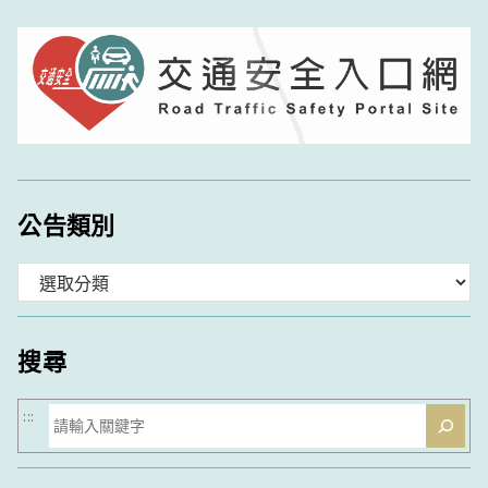
公告類別
分
類
搜尋
搜
:::
尋