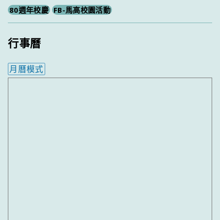
80週年校慶
FB-馬高校園活動
行事曆
月曆模式
內嵌行事曆為視覺預覽，完整行事曆內容請使用