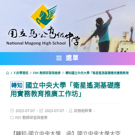
跳
轉
至
主
要
內
選單
容
/
F.好學資訊
/
F01.教師研習與進修
/
轉知國立中央大學「衛星遙測基礎應用實務教育推廣
國立中央大學「衛星遙測基礎應
:::
轉知
用實務教育推廣工作坊」
Post
Post
Post
2023-07-07
2023-07-07
註冊組幹事
published:
last
author:
Post
F01.教師研習與進修
modified:
category:
【轉知-國立中央大學 函】國立中央大學太空