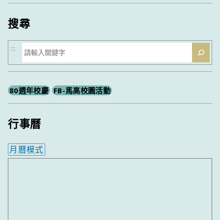
類
搜尋
搜
:::
尋
80週年校慶
FB-馬高校園活動
行事曆
月曆模式
內嵌行事曆為視覺預覽，完整行事曆內容請使用