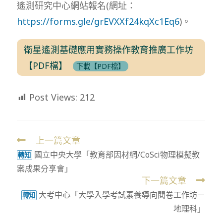
遙測研究中心網站報名(網址：
https://forms.gle/grEVXXf24kqXc1Eq6
)。
衛星遙測基礎應用實務操作教育推廣工作坊
【PDF檔】
下載【PDF檔】
Post Views:
212
上一篇文章
Read
國立中央大學「教育部因材網/CoSci物理模擬教
more
轉知
案成果分享會」
articles
下一篇文章
大考中心「大學入學考試素養導向閱卷工作坊－
轉知
地理科」