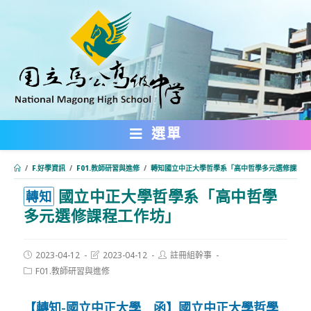
跳
轉
至
主
要
內
選單
容
/
F.好學資訊
/
F01.教師研習與進修
/
轉知國立中正大學哲學系「高中哲學多元選修課程工
國立中正大學哲學系「高中哲學
:::
轉知
多元選修課程工作坊」
Post
Post
Post
2023-04-12
2023-04-12
註冊組幹事
published:
last
author:
Post
F01.教師研習與進修
modified:
category:
【轉知-國立中正大學 函】國立中正大學哲學