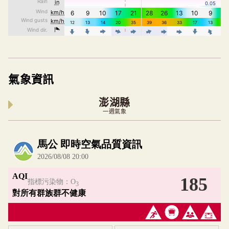
氣象資訊
澎湖縣
一週氣象
內嵌空氣品質小工具為視覺預覽，完整即時空氣