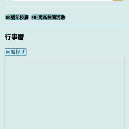
尋
80週年校慶
FB-馬高校園活動
行事曆
月曆模式
內嵌行事曆為視覺預覽，完整行事曆內容請使用