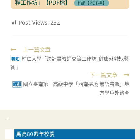
程工作坊」【PDF檔】
下載【PDF檔】
Post Views:
232
上一篇文章
Read
輔仁大學「跨計畫教師交流工作坊_健康x科技x藝
more
轉知
術」
articles
下一篇文章
國立臺南第一高級中學「西南邊境 無語農漁」地
轉知
方學戶外踏查
:::
馬高80週年校慶