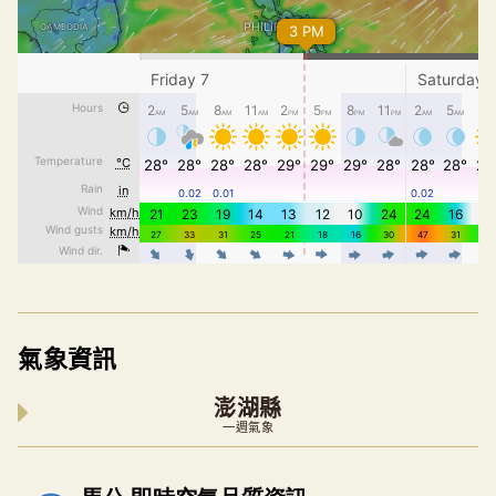
氣象資訊
澎湖縣
一週氣象
內嵌空氣品質小工具為視覺預覽，完整即時空氣