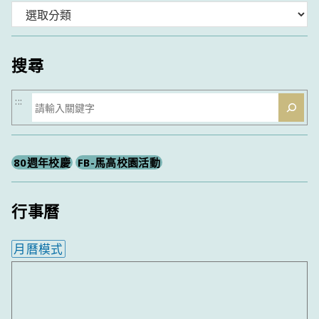
分
類
搜尋
搜
:::
尋
80週年校慶
FB-馬高校園活動
行事曆
月曆模式
內嵌行事曆為視覺預覽，完整行事曆內容請使用