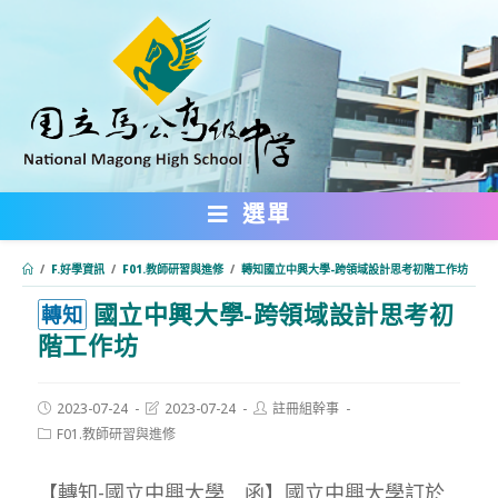
跳
轉
至
主
要
內
選單
容
/
F.好學資訊
/
F01.教師研習與進修
/
轉知國立中興大學-跨領域設計思考初階工作坊
國立中興大學-跨領域設計思考初
:::
轉知
階工作坊
Post
Post
Post
2023-07-24
2023-07-24
註冊組幹事
published:
last
author:
Post
F01.教師研習與進修
modified:
category:
【轉知-國立中興大學 函】國立中興大學訂於