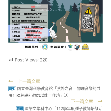
Post Views:
220
上一篇文章
Read
國立臺灣科學教育館「弦外之音—物理音樂的共
more
轉知
鳴』課程設計教師增能工作坊」活
articles
下一篇文章
國語文學科中心「112學年度種子教師培訓活
轉知