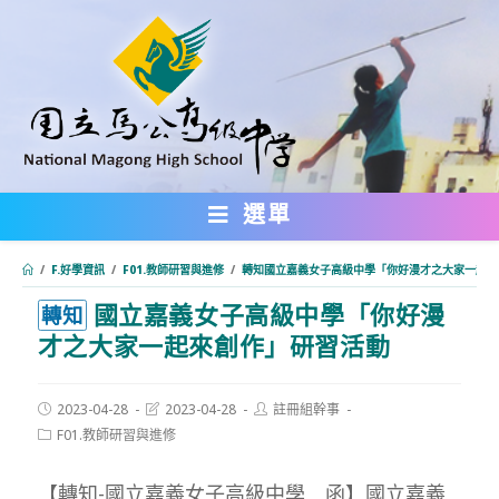
跳
轉
至
主
要
內
選單
容
/
F.好學資訊
/
F01.教師研習與進修
/
轉知國立嘉義女子高級中學「你好漫才之大家一起來
國立嘉義女子高級中學「你好漫
:::
轉知
才之大家一起來創作」研習活動
Post
Post
Post
2023-04-28
2023-04-28
註冊組幹事
published:
last
author:
Post
F01.教師研習與進修
modified:
category:
【轉知-國立嘉義女子高級中學 函】國立嘉義