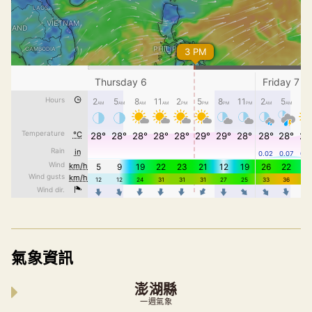
氣象資訊
澎湖縣
一週氣象