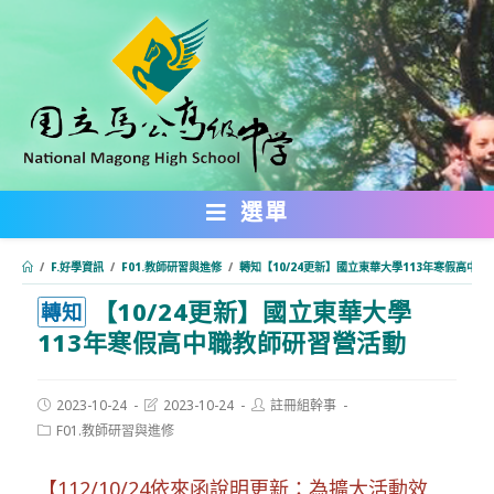
跳
轉
至
主
要
內
選單
容
/
F.好學資訊
/
F01.教師研習與進修
/
轉知【10/24更新】國立東華大學113年寒假高中
【10/24更新】國立東華大學
:::
轉知
113年寒假高中職教師研習營活動
Post
Post
Post
2023-10-24
2023-10-24
註冊組幹事
published:
last
author:
Post
F01.教師研習與進修
modified:
category:
【112/10/24依來函說明更新：為擴大活動效