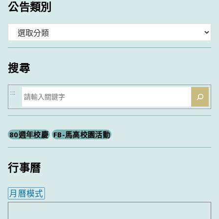
公告類別
分
類
搜尋
搜
:::
尋
80週年校慶
FB-馬高校園活動
行事曆
月曆模式
內嵌行事曆為視覺預覽，完整行事曆內容請使用