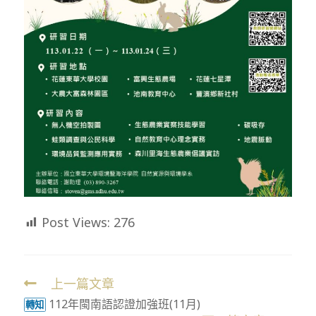
Post Views:
276
上一篇文章
Read
112年閩南語認證加強班(11月)
more
轉知