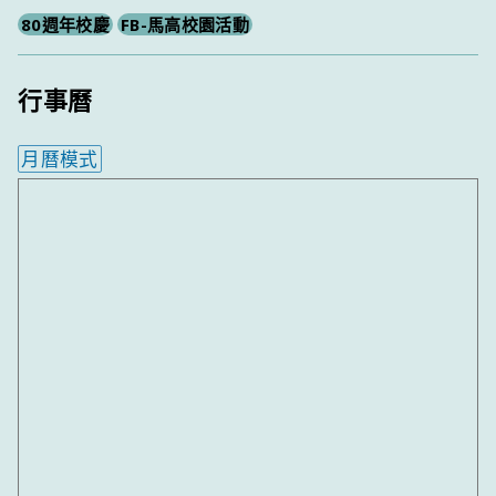
80週年校慶
FB-馬高校園活動
行事曆
月曆模式
內嵌行事曆為視覺預覽，完整行事曆內容請使用