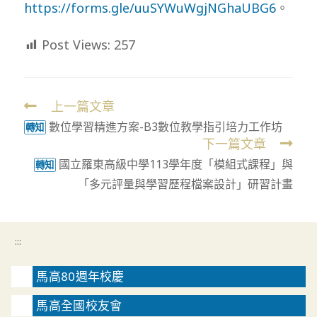
https://forms.gle/uuSYWuWgjNGhaUBG6
。
Post Views:
257
上一篇文章
Read
數位學習精進方案-B3數位教學指引培力工作坊
more
轉知
下一篇文章
articles
國立羅東高級中學113學年度「模組式課程」與
轉知
「多元評量與學習歷程檔案設計」研習計畫
:::
馬高80週年校慶
馬高全國校友會