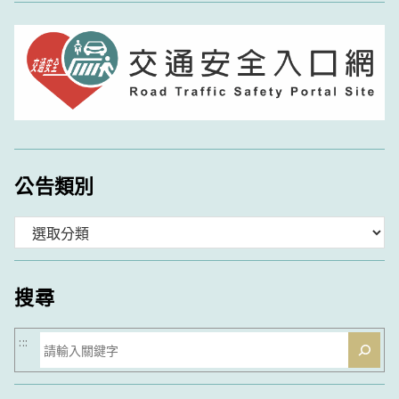
公告類別
分
類
搜尋
搜
:::
尋