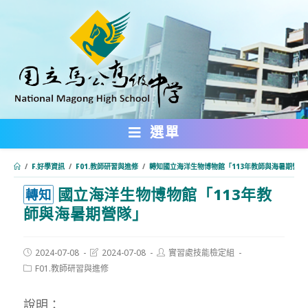
跳
轉
至
主
要
內
選單
容
/
F.好學資訊
/
F01.教師研習與進修
/
轉知國立海洋生物博物館「113年教師與海暑期營隊
國立海洋生物博物館「113年教
:::
轉知
師與海暑期營隊」
Post
Post
Post
2024-07-08
2024-07-08
實習處技能檢定組
published:
last
author:
Post
F01.教師研習與進修
modified:
category:
說明：