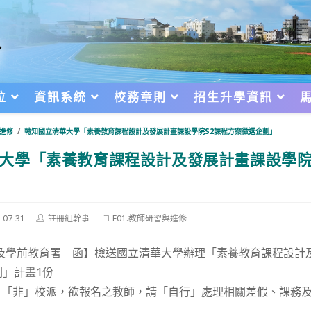
位
資訊系統
校務章則
招生升學資訊
與進修
/
轉知國立清華大學「素養教育課程設計及發展計畫課設學院S2課程方案徵選企劃」
大學「素養教育課程設計及發展計畫課設學院
Post
Post
-07-31
註冊組幹事
F01.教師研習與進修
author:
category:
d:
民及學前教育署 函】檢送國立清華大學辦理「素養教育課程設計
劃」計畫1份
，「非」校派，欲報名之教師，請「自行」處理相關差假、課務