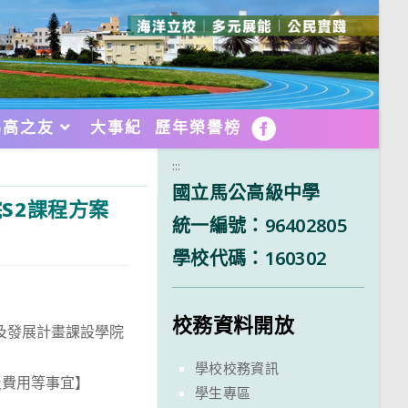
馬高之友
大事紀
歷年榮譽榜
FB
:::
國立馬公高級中學
S2課程方案
統一編號：96402805
學校代碼：160302
校務資料開放
及發展計畫課設學院
學校校務資訊
及費用等事宜】
學生專區