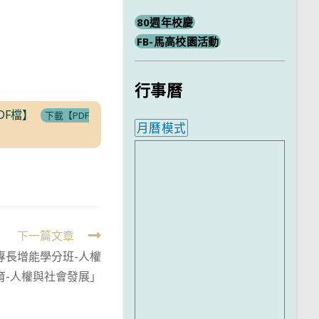
80週年校慶
FB-馬高校園活動
行事曆
DF檔】
下載【PDF
月曆模式
內嵌行事曆為視覺預覽，完
下一篇文章
專長增能學分班-人權
育-人權與社會發展」