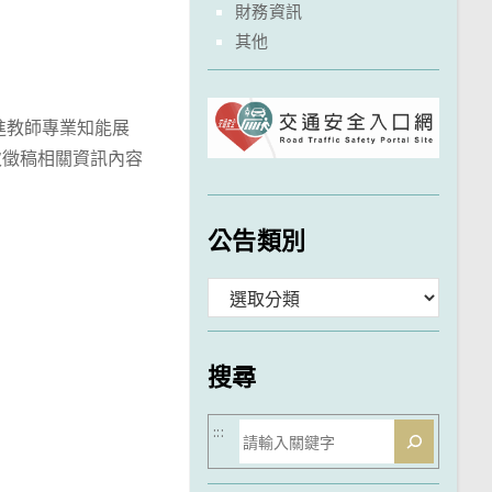
財務資訊
其他
進教師專業知能展
次徵稿相關資訊內容
公告類別
分
類
搜尋
搜
:::
尋