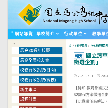
跳
轉
至
主
要
:::
網站導覽
學校簡介
行政單位
教學單
內
容
:::
/
F.好學資訊
/
F01.教師研習
馬高80週年校慶
國立清華
:::
轉知
馬高全國校友會
徵選企劃」
校務行政系統(日間)
Post
Post
2023-07-31
2023
校務行政系統(實技)
published:
last
modifie
【轉知-教育部國
新生專區
S2課程方案徵選企
課程計畫
【此資訊僅為轉知