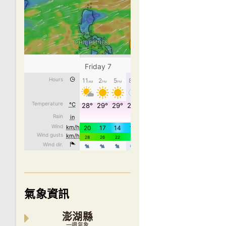
氣象資訊
澎湖縣
一週氣象