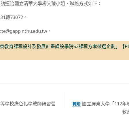
，請逕洽國立清華大學楊又臻小姐，聯絡方式如下：
131轉73072。
e@gapp.nthu.edu.tw。
養教育課程設計及發展計畫課設學院S2課程方案徵選企劃」【P
中等學校綠色化學教師研習營
國立屏東大學「112年
轉知
教