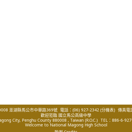
008 澎湖縣馬公市中華路369號
電話：(06) 927-2342
(分機表)
傳真電話：
歡迎蒞臨 國立馬公高級中學
ong City, Penghu County 880008 , Taiwan (R.O.C.)
TEL：886-6-927
Welcome to National Magong High School
致謝 Credits