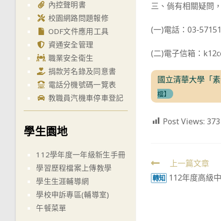
內控聲明書
三、倘有相關疑問
校園網路問題報修
(一)電話：03-5715
ODF文件應用工具
資通安全管理
(二)電子信箱：k12cct
職業安全衛生
捐款芳名錄及同意書
國立清華大學「素
電話分機號碼一覽表
檔】
教職員汽機車停車登記
Post Views:
373
學生園地
112學年度一年級新生手冊
Read
上一篇文章
學習歷程檔案上傳教學
112年度高級
more
轉知
學生生涯輔導網
articles
學校申訴專區(輔導室)
午餐菜單