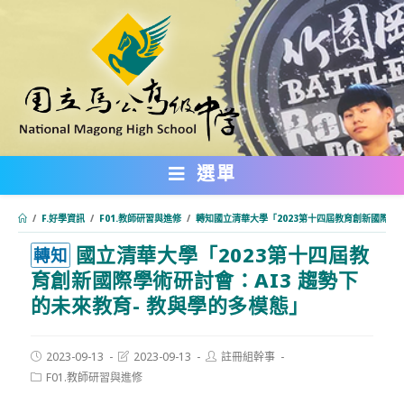
跳
轉
至
主
要
內
選單
容
/
F.好學資訊
/
F01.教師研習與進修
/
轉知國立清華大學「2023第十四屆教育創新國際學術
國立清華大學「2023第十四屆教
:::
轉知
育創新國際學術研討會：AI3 趨勢下
的未來教育- 教與學的多模態」
Post
Post
Post
2023-09-13
2023-09-13
註冊組幹事
published:
last
author:
Post
F01.教師研習與進修
modified:
category: