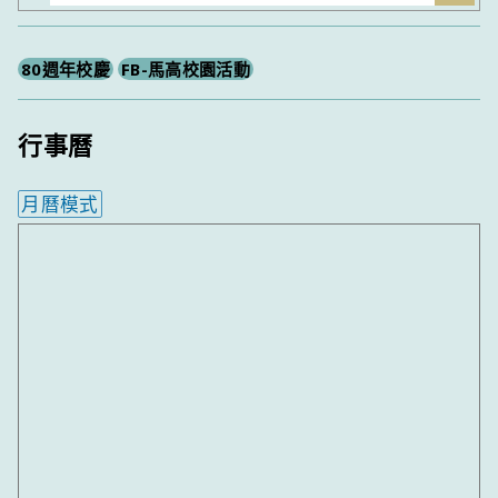
尋
80週年校慶
FB-馬高校園活動
行事曆
月曆模式
內嵌行事曆為視覺預覽，完整行事曆內容請使用