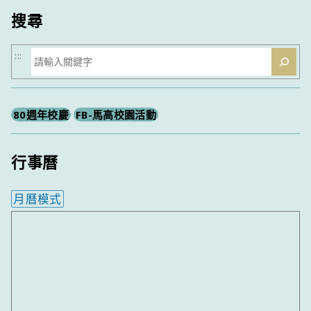
搜尋
搜
:::
尋
80週年校慶
FB-馬高校園活動
行事曆
月曆模式
內嵌行事曆為視覺預覽，完整行事曆內容請使用