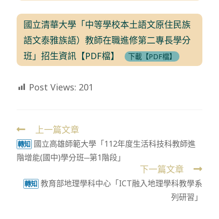
國立清華大學「中等學校本土語文原住民族
語文泰雅族語）教師在職進修第二專長學分
班」招生資訊【PDF檔】
下載【PDF檔】
Post Views:
201
上一篇文章
Read
國立高雄師範大學「112年度生活科技科教師進
more
轉知
階增能(國中)學分班─第1階段」
articles
下一篇文章
教育部地理學科中心「ICT融入地理學科教學系
轉知
列研習」