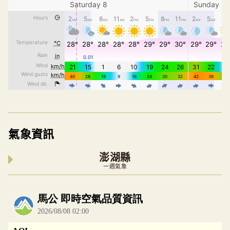
氣象資訊
澎湖縣
一週氣象
內嵌空氣品質小工具為視覺預覽，完整即時空氣