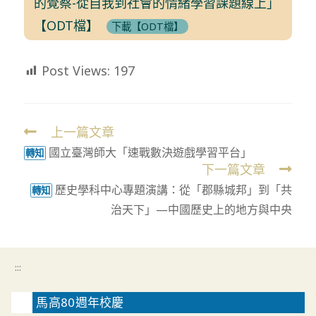
的覺察-從自我到社會的情緒學習課題線上」
【ODT檔】
下載【ODT檔】
Post Views:
197
上一篇文章
Read
國立臺灣師大「速戰數決遊戲學習平台」
more
轉知
下一篇文章
articles
歷史學科中心專題演講：從「郡縣城邦」到「共
轉知
治天下」—中國歷史上的地方與中央
:::
馬高80週年校慶