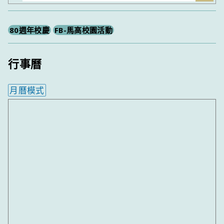
尋
80週年校慶
FB-馬高校園活動
行事曆
月曆模式
內嵌行事曆為視覺預覽，完整行事曆內容請使用