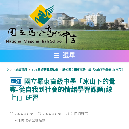
跳
轉
至
主
要
內
選單
容
/
F.好學資訊
/
F01.教師研習與進修
/
轉知國立羅東高級中學「冰山下的覺察-從自我到社會
國立羅東高級中學「冰山下的覺
:::
轉知
察-從自我到社會的情緒學習課題(線
上)」研習
Post
Post
Post
2024-03-28
2024-03-28
註冊組幹事
published:
last
author:
Post
F01.教師研習與進修
modified:
category: