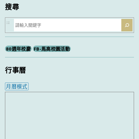
搜尋
搜
:::
尋
80週年校慶
FB-馬高校園活動
行事曆
月曆模式
內嵌行事曆為視覺預覽，完整行事曆內容請使用