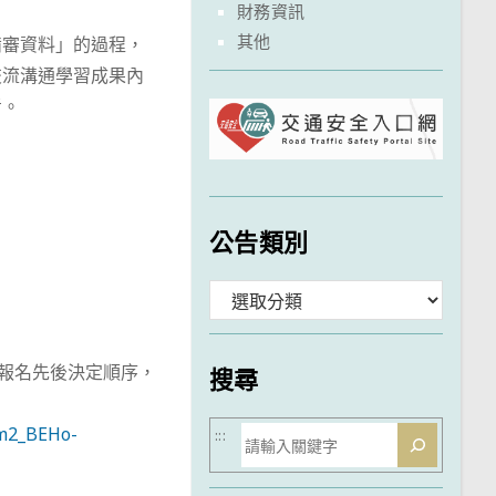
財務資訊
其他
備審資料」的過程，
交流溝通學習成果內
考。
公告類別
分
類
以報名先後決定順序，
搜尋
搜
Vm2_BEHo-
:::
尋