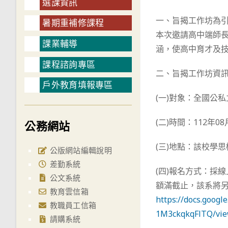
選課資訊
一、旨揭工作坊為
暑期重補修課程
本次邀請高中端師
課業輔導
涵，使高中育才及
課程諮詢專區
二、旨揭工作坊資
戶外教育填報專區
(一)對象：全國公
(二)時間：112年0
公務網站
(三)地點：該校學思
公版網站編輯說明
差勤系統
(四)報名方式：採
公文系統
額滿截止，該系將
教育雲信箱
https://docs.goo
教職員工信箱
1M3ckqkqFlTQ/vie
請購系統