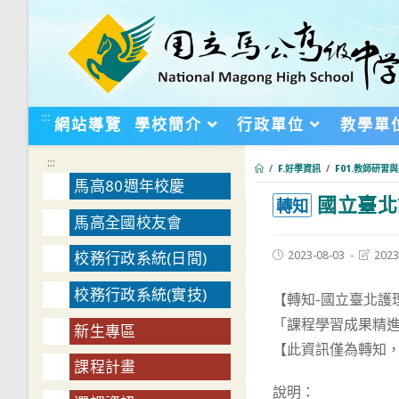
跳
轉
至
主
要
:::
網站導覽
學校簡介
行政單位
教學單
內
容
:::
/
F.好學資訊
/
F01.教師研習
馬高80週年校慶
國立臺北
:::
轉知
馬高全國校友會
Post
Post
2023-08-03
2023
校務行政系統(日間)
published:
last
modifie
校務行政系統(實技)
【轉知-國立臺北護
「課程學習成果精
新生專區
【此資訊僅為轉知
課程計畫
說明：