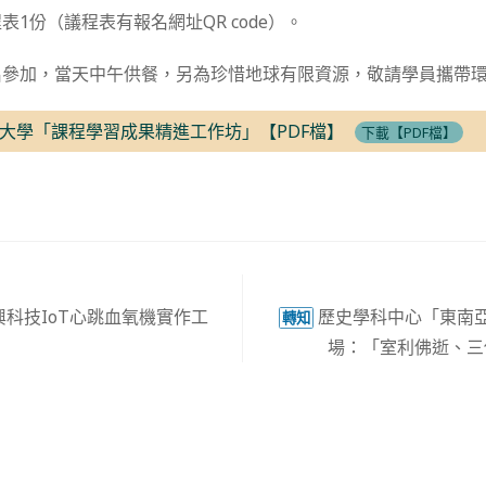
1份（議程表有報名網址QR code）。
名參加，當天中午供餐，另為珍惜地球有限資源，敬請學員攜帶
大學「課程學習成果精進工作坊」【PDF檔】
下載【PDF檔】
科技IoT心跳血氧機實作工
歷史學科中心「東南
轉知
場：「室利佛逝、三