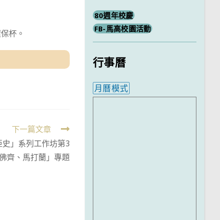
80週年校慶
FB-馬高校園活動
環保杯。
行事曆
月曆模式
內嵌行事曆為視覺預覽，完
下一篇文章
亞史」系列工作坊第3
佛齊、馬打蘭」專題