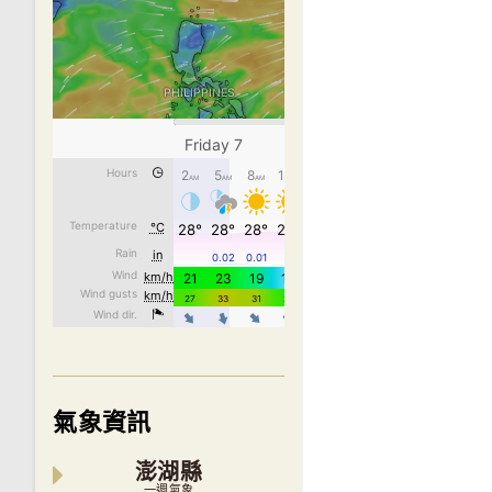
氣象資訊
澎湖縣
一週氣象