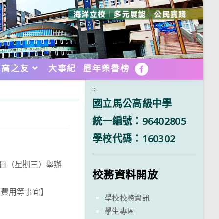
馬高之友
大事紀
歷年榮譽榜
FB
:::
國立馬公高級中學
統一編號：96402805
學校代碼：160302
6日（星期三）舉辦
校務資料開放
及費用等事宜】
學校校務資訊
學生專區