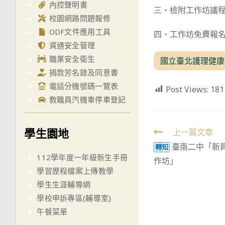
內控聲明書
三、檢附工作坊議程表
校園網路問題報修
ODF文件應用工具
四、工作坊免費報
資通安全管理
職業安全衛生
國立臺北護理健康
捐款芳名錄及同意書
電話分機號碼一覽表
Post Views:
181
教職員汽機車停車登記
學生園地
Read
上一篇文章
臺南二中「新興
more
轉知
112學年度一年級新生手冊
作坊」
articles
學習歷程檔案上傳教學
學生生涯輔導網
學校申訴專區(輔導室)
午餐菜單