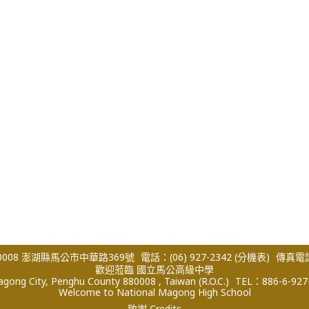
008 澎湖縣馬公市中華路369號
電話：(06) 927-2342
(分機表)
傳真電話：
歡迎蒞臨 國立馬公高級中學
ong City, Penghu County 880008 , Taiwan (R.O.C.)
TEL：886-6-927
Welcome to National Magong High School
致謝 Credits