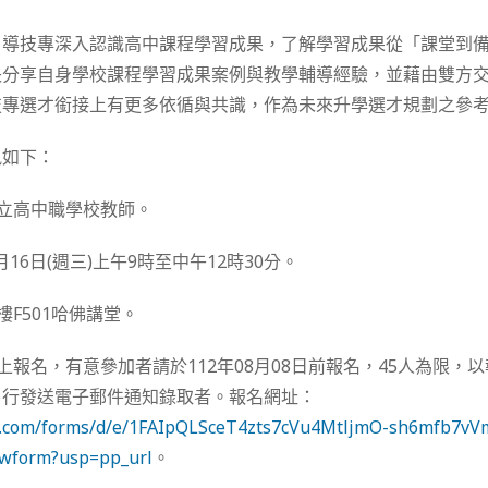
引導技專深入認識高中課程學習成果，了解學習成果從「課堂到
長分享自身學校課程學習成果案例與教學輔導經驗，並藉由雙方
技專選才銜接上有更多依循與共識，作為未來升學選才規劃之參
訊如下：
私立高中職學校教師。
8月16日(週三)上午9時至中午12時30分。
樓F501哈佛講堂。
線上報名，有意參加者請於112年08月08日前報名，45人為限，
另行發送電子郵件通知錄取者。報名網址：
gle.com/forms/d/e/1FAIpQLSceT4zts7cVu4MtljmO-sh6mfb7v
wform?usp=pp_url
。