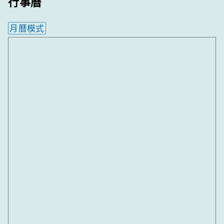
行事曆
月曆模式
內嵌行事曆為視覺預覽，完整行事曆內容請使用