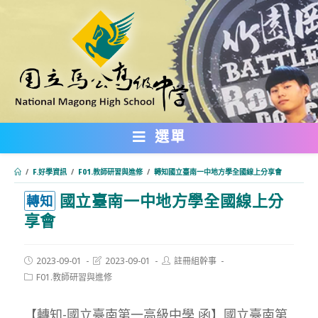
跳
轉
至
主
要
內
選單
容
/
F.好學資訊
/
F01.教師研習與進修
/
轉知國立臺南一中地方學全國線上分享會
國立臺南一中地方學全國線上分
:::
轉知
享會
Post
Post
Post
2023-09-01
2023-09-01
註冊組幹事
published:
last
author:
Post
F01.教師研習與進修
modified:
category:
【轉知-國立臺南第一高級中學 函】國立臺南第