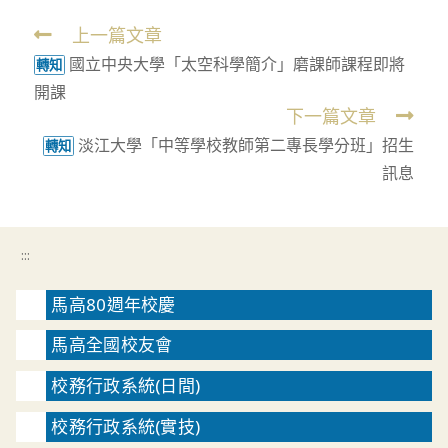
上一篇文章
Read
國立中央大學「太空科學簡介」磨課師課程即將
more
轉知
開課
articles
下一篇文章
淡江大學「中等學校教師第二專長學分班」招生
轉知
訊息
:::
馬高80週年校慶
馬高全國校友會
校務行政系統(日間)
校務行政系統(實技)