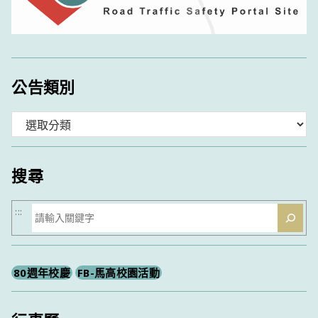
公告類別
分
類
搜尋
搜
:::
尋
80週年校慶
FB-馬高校園活動