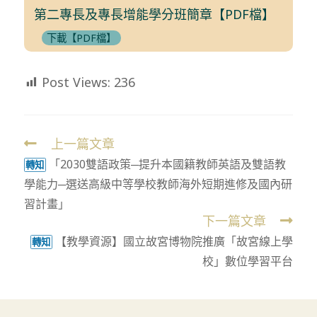
第二專長及專長增能學分班簡章【PDF檔】
下載【PDF檔】
Post Views:
236
上一篇文章
Read
「2030雙語政策─提升本國籍教師英語及雙語教
more
轉知
學能力─選送高級中等學校教師海外短期進修及國內研
articles
習計畫」
下一篇文章
【教學資源】國立故宮博物院推廣「故宮線上學
轉知
校」數位學習平台