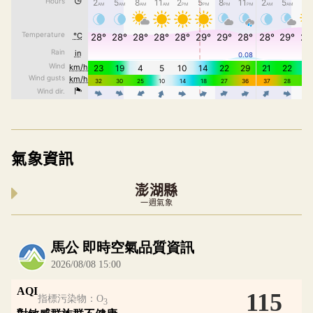
氣象資訊
澎湖縣
一週氣象
內嵌空氣品質小工具為視覺預覽，完整即時空氣