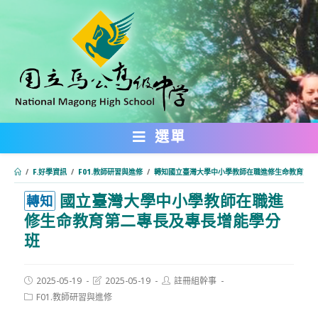
跳
轉
至
主
要
內
選單
容
/
F.好學資訊
/
F01.教師研習與進修
/
轉知國立臺灣大學中小學教師在職進修生命教育第二
國立臺灣大學中小學教師在職進
:::
轉知
修生命教育第二專長及專長增能學分
班
Post
Post
Post
2025-05-19
2025-05-19
註冊組幹事
published:
last
author:
Post
F01.教師研習與進修
modified:
category: