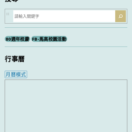
搜
:::
尋
80週年校慶
FB-馬高校園活動
行事曆
月曆模式
內嵌行事曆為視覺預覽，完整行事曆內容請使用