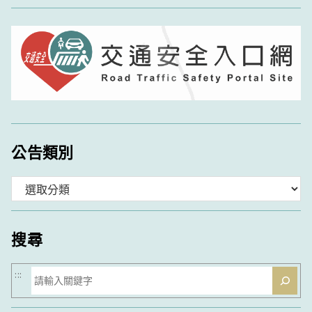
公告類別
分
類
搜尋
搜
:::
尋