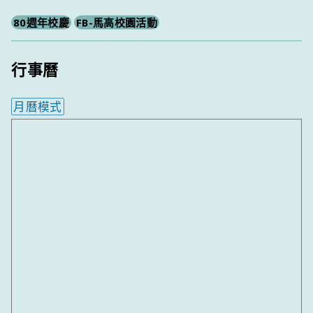
80週年校慶
FB-馬高校園活動
行事曆
月曆模式
內嵌行事曆為視覺預覽，完整行事曆內容請使用