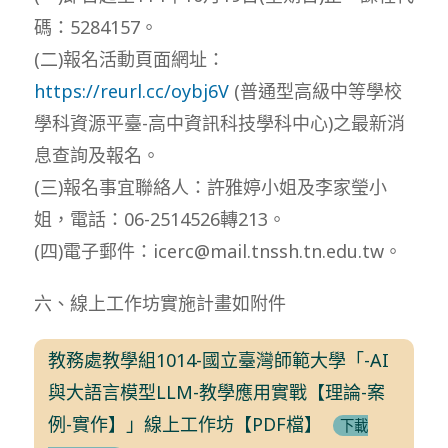
碼：5284157。
(二)報名活動頁面網址：
https://reurl.cc/oybj6V
(普通型高級中等學校
學科資源平臺-高中資訊科技學科中心)之最新消
息查詢及報名。
(三)報名事宜聯絡人：許雅婷小姐及李家瑩小
姐，電話：06-2514526轉213。
(四)電子郵件：icerc@mail.tnssh.tn.edu.tw。
六、線上工作坊實施計畫如附件
教務處教學組1014-國立臺灣師範大學「-AI
與大語言模型LLM-教學應用實戰【理論-案
例-實作】」線上工作坊【PDF檔】
下載