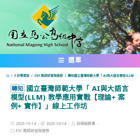
跳
轉
至
主
要
內
選單
容
/
F.好學資訊
/
F01.教師研習與進修
/
轉知國立臺灣師範大學「 AI與大語言模型(LLM) 
國立臺灣師範大學「 AI與大語言
:::
轉知
模型(LLM) 教學應用實戰【理論+ 案
例+ 實作】」線上工作坊
Post
Post
Post
2025-10-14
2025-10-14
註冊組幹事
published:
last
author:
Post
F01.教師研習與進修
modified:
category: