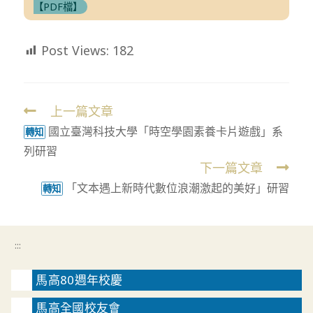
【PDF檔】
Post Views:
182
上一篇文章
Read
國立臺灣科技大學「時空學園素養卡片遊戲」系
more
轉知
列研習
articles
下一篇文章
「文本遇上新時代數位浪潮激起的美好」研習
轉知
:::
馬高80週年校慶
馬高全國校友會