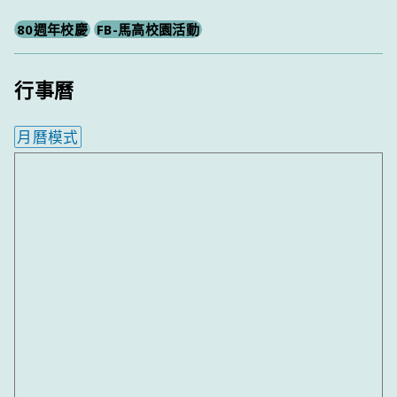
80週年校慶
FB-馬高校園活動
行事曆
月曆模式
內嵌行事曆為視覺預覽，完整行事曆內容請使用