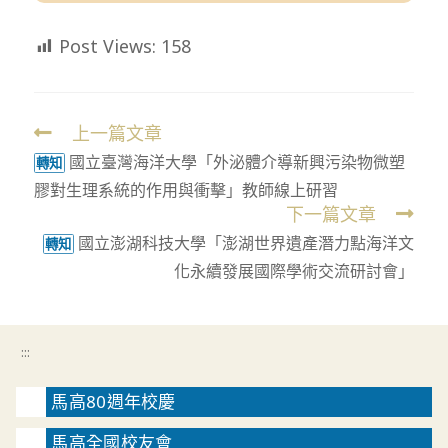
Post Views:
158
上一篇文章
Read
國立臺灣海洋大學「外泌體介導新興污染物微塑
more
轉知
膠對生理系統的作用與衝擊」教師線上研習
articles
下一篇文章
國立澎湖科技大學「澎湖世界遺產潛力點海洋文
轉知
化永續發展國際學術交流研討會」
:::
馬高80週年校慶
馬高全國校友會