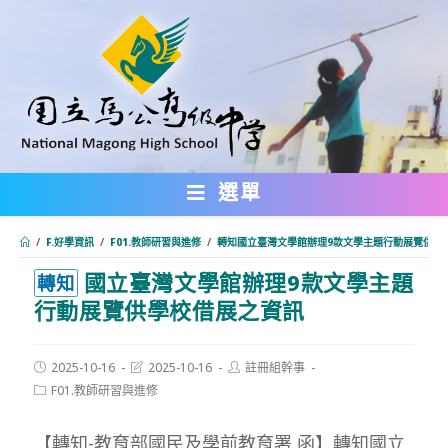
跳
轉
至
主
要
內
選單
容
/
F.好學資訊
/
F01.教師研習與進修
/
轉知國立臺灣文學館辦理9款文學主題行動展覽供學
國立臺灣文學館辦理9款文學主題
:::
轉知
行動展覽供學校借展之資訊
Post
Post
Post
2025-10-16
2025-10-16
註冊組幹事
published:
last
author:
Post
F01.教師研習與進修
modified:
category:
【轉知-教育部國民及學前教育署 函】轉知國立