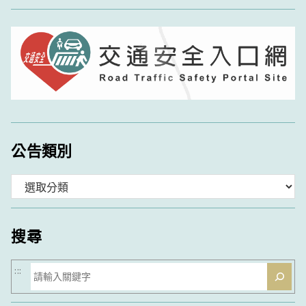
公告類別
分
類
搜尋
搜
:::
尋