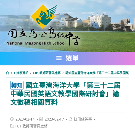
跳
轉
至
主
要
內
選單
容
/
F.好學資訊
/
F01.教師研習與進修
/
轉知國立臺灣海洋大學「第三十二屆中華民國英語文
國立臺灣海洋大學「第三十二屆
:::
轉知
中華民國英語文教學國際研討會」論
文徵稿相關資料
Post
Post
Post
2023-02-14
2023-02-17
註冊組幹事
published:
last
author:
Post
F01.教師研習與進修
modified:
category: