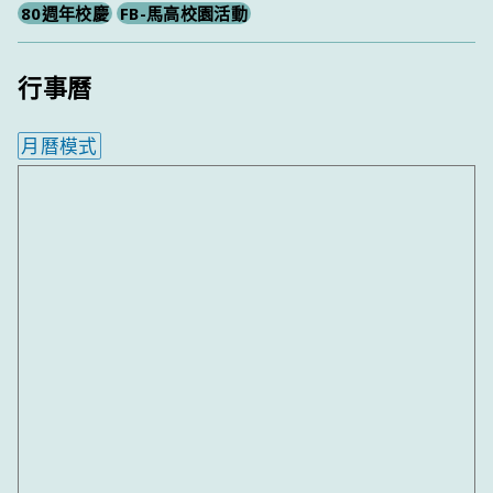
80週年校慶
FB-馬高校園活動
行事曆
月曆模式
內嵌行事曆為視覺預覽，完整行事曆內容請使用