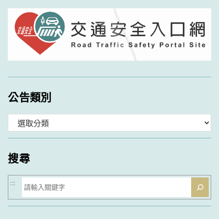
公告類別
分
類
搜尋
搜
:::
尋