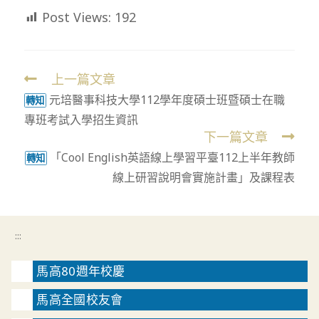
Post Views:
192
上一篇文章
Read
元培醫事科技大學112學年度碩士班暨碩士在職
more
轉知
專班考試入學招生資訊
articles
下一篇文章
「Cool English英語線上學習平臺112上半年教師
轉知
線上研習說明會實施計畫」及課程表
:::
馬高80週年校慶
馬高全國校友會