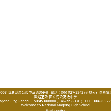
008 澎湖縣馬公市中華路369號
電話：(06) 927-2342
(分機表)
傳真電話：
歡迎蒞臨 國立馬公高級中學
ong City, Penghu County 880008 , Taiwan (R.O.C.)
TEL：886-6-927
Welcome to National Magong High School
致謝 Credits