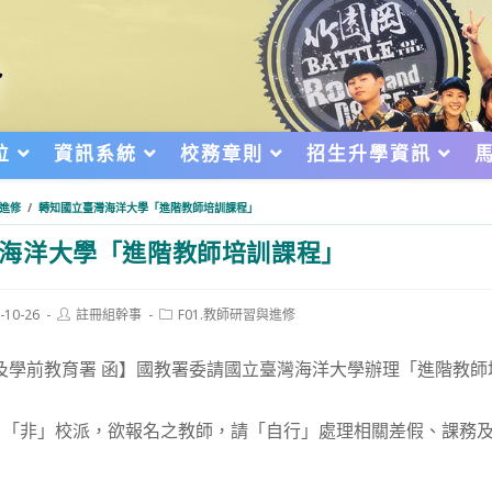
位
資訊系統
校務章則
招生升學資訊
與進修
/
轉知國立臺灣海洋大學「進階教師培訓課程」
海洋大學「進階教師培訓課程」
Post
Post
-10-26
註冊組幹事
F01.教師研習與進修
author:
category:
d:
及學前教育署 函】國教署委請國立臺灣海洋大學辦理「進階教
，「非」校派，欲報名之教師，請「自行」處理相關差假、課務