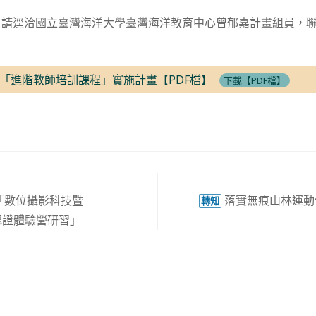
請逕洽國立臺灣海洋大學臺灣海洋教育中心曾郁嘉計畫組員，聯絡電話
「進階教師培訓課程」實施計畫【PDF檔】
下載【PDF檔】
「數位攝影科技暨
落實無痕山林運動
轉知
國際認證體驗營研習」