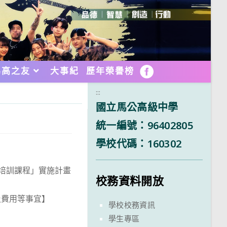
馬高之友
大事紀
歷年榮譽榜
FB
:::
國立馬公高級中學
統一編號：96402805
學校代碼：160302
師培訓課程」實施計畫
校務資料開放
及費用等事宜】
學校校務資訊
學生專區