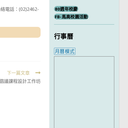
：(02)2462-
80週年校慶
FB-馬高校園活動
行事曆
月曆模式
內嵌行事曆為視覺預覽，完
下一篇文章
倡議課程設計工作坊