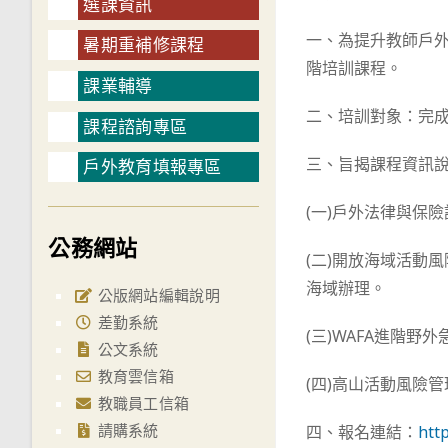
選課資訊
一、為提升教師戶外
暑期重補修課程
階培訓課程。
課業輔導
二、培訓對象：完成
課程諮詢專區
三、旨揭課程資訊
戶外教育填報專區
(一)戶外法律與保險
公務網站
(二)開放海域活動風
海域辦理。
公版網站編輯說明
差勤系統
(三)WAFA進階野
公文系統
教育雲信箱
(四)高山活動風險
教職員工信箱
請購系統
四、報名連結：
htt