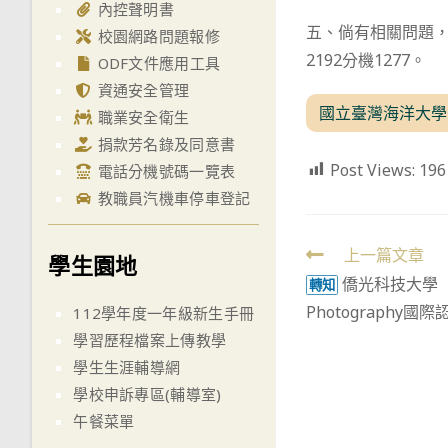
內控聲明書
五、倘有相關問題，
校園網路問題報修
2192分機1277。
ODF文件應用工具
資通安全管理
國立臺灣海洋大學
職業安全衛生
捐款芳名錄及同意書
Post Views:
196
電話分機號碼一覽表
教職員汽機車停車登記
Read
上一篇文章
學生園地
僑光科技大學
more
轉知
Photography
112學年度一年級新生手冊
articles
學習歷程檔案上傳教學
學生生涯輔導網
學校申訴專區(輔導室)
午餐菜單