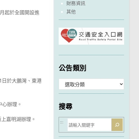
財務資訊
其他
2月起於全國開設進
公告類別
月1日於大鵬灣、東港
分
類
練中心辦理。
搜尋
茂斯上嘉明湖辦理。
搜
:::
尋