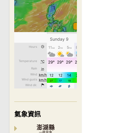
氣象資訊
澎湖縣
一週氣象