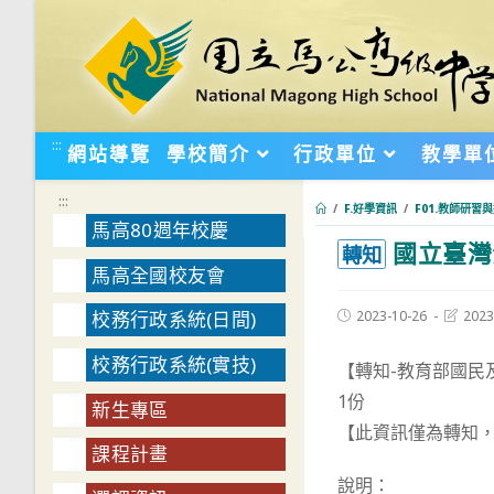
跳
轉
至
主
要
:::
網站導覽
學校簡介
行政單位
教學單
內
容
:::
/
F.好學資訊
/
F01.教師研習
馬高80週年校慶
國立臺灣
:::
轉知
馬高全國校友會
Post
Post
2023-10-26
2023
校務行政系統(日間)
published:
last
modifie
校務行政系統(實技)
【轉知-教育部國民
1份
新生專區
【此資訊僅為轉知
課程計畫
說明：