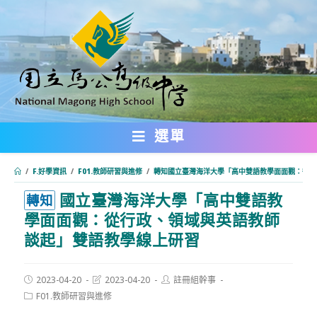
跳
轉
至
主
要
內
選單
容
/
F.好學資訊
/
F01.教師研習與進修
/
轉知國立臺灣海洋大學「高中雙語教學面面觀：從行
國立臺灣海洋大學「高中雙語教
:::
轉知
學面面觀：從行政、領域與英語教師
談起」雙語教學線上研習
Post
Post
Post
2023-04-20
2023-04-20
註冊組幹事
published:
last
author:
Post
F01.教師研習與進修
modified:
category: