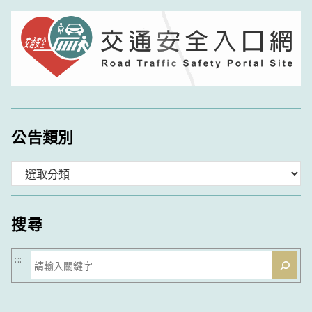
公告類別
分
類
搜尋
搜
:::
尋