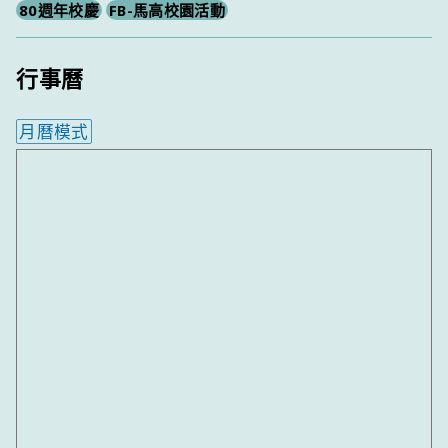
80週年校慶
FB-馬高校園活動
行事曆
月曆模式
內嵌行事曆為視覺預覽，完整行事曆內容請使用