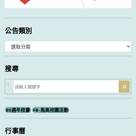
公告類別
分
類
搜尋
搜
:::
尋
80週年校慶
FB-馬高校園活動
行事曆