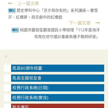
上一篇文章
Read
歷史學科中心「京夕與你有約」系列講座—曹雪
more
轉知
芹、紅樓夢，與京劇中的紅樓戲
articles
下一篇文章
桃園市觀音區觀音國民小學辦理「112年度海洋
轉知
保育在地守護計畫鱟魚種子教師研習」
:::
馬高80週年校慶
馬高全國校友會
校務行政系統(日間)
校務行政系統(實技)
新生專區