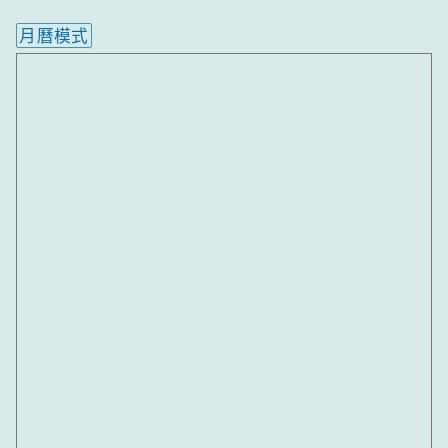
月曆模式
內嵌行事曆為視覺預覽，完整行事曆內容請使用