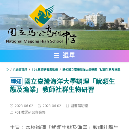
跳
轉
至
主
要
內
選單
容
/
F.好學資訊
/
F01.教師研習與進修
/
轉知國立臺灣海洋大學辦理「魷類生態及漁業」教師
國立臺灣海洋大學辦理「魷類生
:::
轉知
態及漁業」教師社群生物研習
Post
Post
Post
2023-06-02
2023-06-02
圖書館助理
published:
last
author:
Post
F01.教師研習與進修
modified:
category:
主旨：本校辦理「魷類生態及漁業」教師社群生