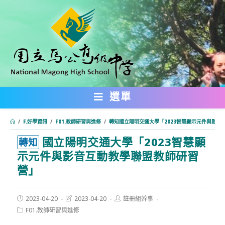
跳
轉
至
主
要
內
選單
容
/
F.好學資訊
/
F01.教師研習與進修
/
轉知國立陽明交通大學「2023智慧顯示元件與影音
國立陽明交通大學「2023智慧顯
:::
轉知
示元件與影音互動教學聯盟教師研習
營」
Post
Post
Post
2023-04-20
2023-04-20
註冊組幹事
published:
last
author:
Post
F01.教師研習與進修
modified:
category: