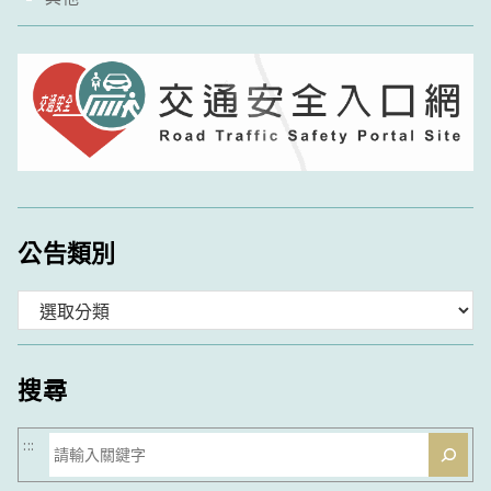
公告類別
分
類
搜尋
搜
:::
尋