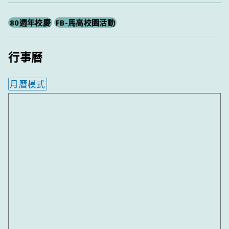
80週年校慶
FB-馬高校園活動
行事曆
月曆模式
內嵌行事曆為視覺預覽，完整行事曆內容請使用