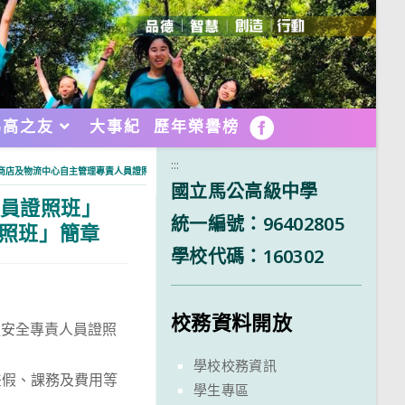
馬高之友
大事紀
歷年榮譽榜
FB
:::
稅商店及物流中心自主管理專責人員證照班」簡章
國立馬公高級中學
人員證照班」
統一編號：96402805
照班」簡章
學校代碼：160302
校務資料開放
鏈安全專責人員證照
學校校務資訊
差假、課務及費用等
學生專區