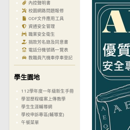
內控聲明書
校園網路問題報修
ODF文件應用工具
資通安全管理
職業安全衛生
捐款芳名錄及同意書
電話分機號碼一覽表
教職員汽機車停車登記
學生園地
112學年度一年級新生手冊
學習歷程檔案上傳教學
學生生涯輔導網
學校申訴專區(輔導室)
午餐菜單