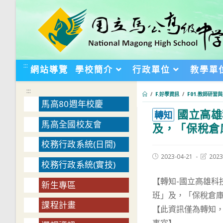
跳
轉
至
主
要
:::
網站導覽
學校簡介
行政單位
教學單
內
容
:::
/
F.好學資訊
/
F01.教師研習
馬高80週年校慶
國立高雄
:::
轉知
馬高全國校友會
及，「保稅倉
校務行政系統(日間)
Post
Post
2023-04-21
2023
校務行政系統(實技)
published:
last
modifie
【轉知-國立高雄科
新生專區
班」及，「保稅倉
課程計畫
【此資訊僅為轉知