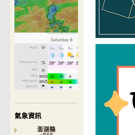
氣象資訊
澎湖縣
一週氣象