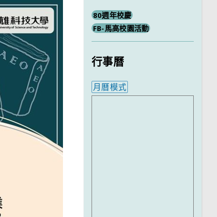
80週年校慶
FB-馬高校園活動
行事曆
月曆模式
內嵌行事曆為視覺預覽，完