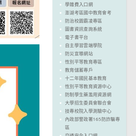
學雜費入口網
澎湖考區國中教育會考
防治校園霸凌專區
圖書資訊查詢系統
電子書平台
自主學習雲端學院
防災宣導網站
性別平等教育專區
教育儲蓄專戶
十二年國民基本教育
性別平等教育資源中心
防制學生藥濫用資源網
大學招生委員會聯合會
技專校院入學測驗中心
內政部警政署165防詐騙專
區
交通安全入口網