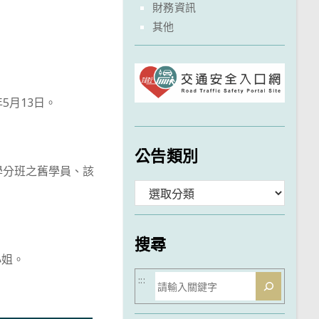
財務資訊
其他
5月13日。
公告類別
學分班之舊學員、該
分
類
搜尋
小姐。
搜
:::
尋