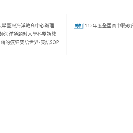
空氣品質資料請開啟
馬公即時空氣品質資訊
。
大學臺灣海洋教育中心辦理
112年度全國高中職教
轉知
教師海洋議題融入學科雙語教
莉的瘋狂雙語世界-雙語SOP