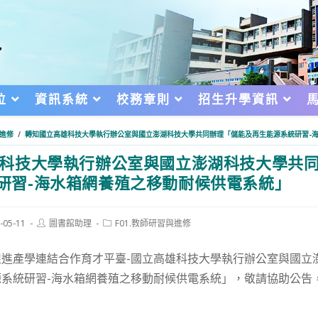
位
資訊系統
校務章則
招生升學資訊
與進修
/
轉知國立高雄科技大學執行辦公室與國立澎湖科技大學共同辦理「儲能及再生能源系統研習-
科技大學執行辦公室與國立澎湖科技大學共
研習-海水箱網養殖之移動耐候供電系統」
Post
Post
-05-11
圖書館助理
F01.教師研習與進修
author:
category:
d:
促進產學連結合作育才平臺-國立高雄科技大學執行辦公室與國立
源系統研習-海水箱網養殖之移動耐候供電系統」，敬請協助公告
。