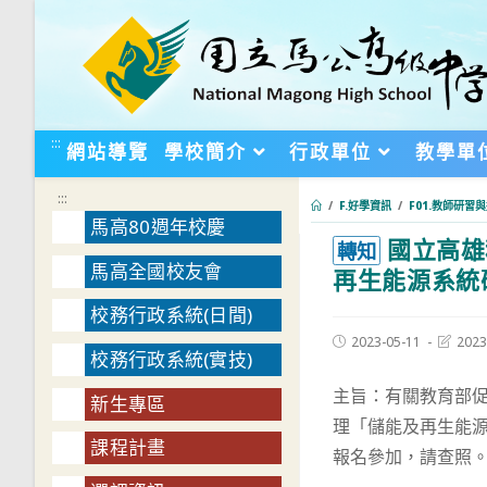
跳
轉
至
主
要
:::
網站導覽
學校簡介
行政單位
教學單
內
容
:::
/
F.好學資訊
/
F01.教師研習
馬高80週年校慶
國立高雄
:::
轉知
馬高全國校友會
再生能源系統
校務行政系統(日間)
Post
Post
2023-05-11
2023
校務行政系統(實技)
published:
last
modifie
主旨：有關教育部
新生專區
理「儲能及再生能
課程計畫
報名參加，請查照