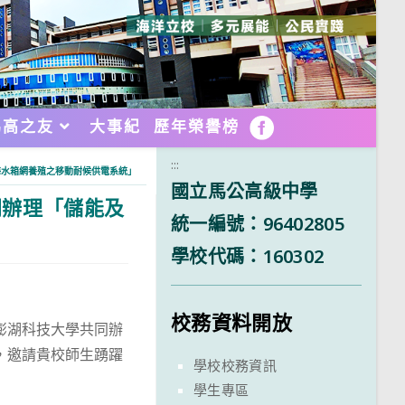
馬高之友
大事紀
歷年榮譽榜
FB
:::
海水箱網養殖之移動耐候供電系統」
國立馬公高級中學
同辦理「儲能及
統一編號：96402805
學校代碼：160302
校務資料開放
澎湖科技大學共同辦
，邀請貴校師生踴躍
學校校務資訊
學生專區