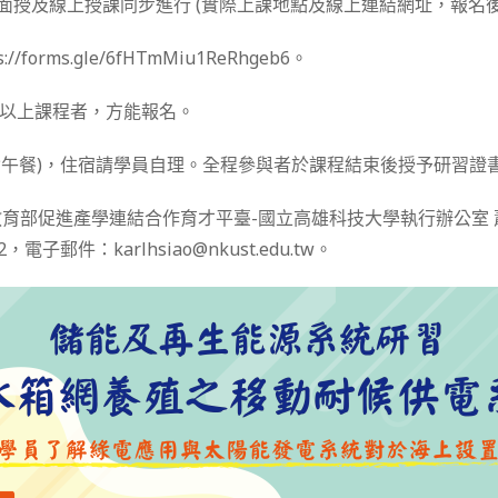
體面授及線上授課同步進行 (實際上課地點及線上連結網址，報名
//forms.gle/6fHTmMiu1ReRhgeb6。
含)以上課程者，方能報名。
(含午餐)，住宿請學員自理。全程參與者於課程結束後授予研習證
育部促進產學連結合作育才平臺-國立高雄科技大學執行辦公室
92，電子郵件：karlhsiao@nkust.edu.tw。