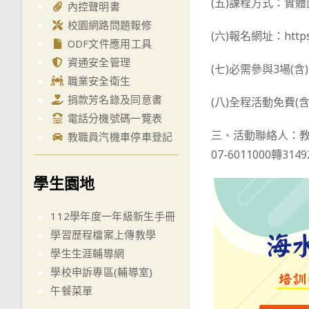
(五)課程方式：實
內控聲明書
校園網路問題報修
(六)報名網址：https:
ODF文件應用工具
資通安全管理
(七)必需參與3場(
職業安全衛生
捐款芳名錄及同意書
(八)全程活動免費
電話分機號碼一覽表
三、活動聯絡人：教
教職員汽機車停車登記
07-6011000轉314
學生園地
112學年度一年級新生手冊
學習歷程檔案上傳教學
學生生涯輔導網
學校申訴專區(輔導室)
午餐菜單