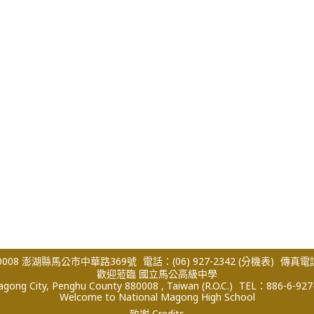
008 澎湖縣馬公市中華路369號
電話：(06) 927-2342
(分機表)
傳真電話：
歡迎蒞臨 國立馬公高級中學
ong City, Penghu County 880008 , Taiwan (R.O.C.)
TEL：886-6-927
Welcome to National Magong High School
致謝 Credits