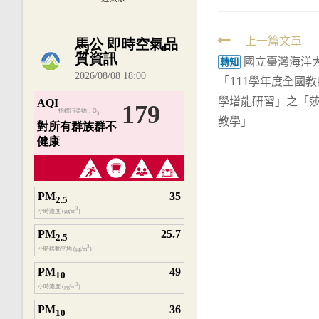
內嵌空氣品質小工具為視覺預覽，完整即時
Read
上一篇文章
國立臺灣海洋
more
轉知
「111學年度全國
articles
學增能研習」之「莎
教學」