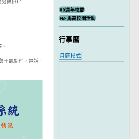
後另提供)。
80週年校慶
FB-馬高校園活動
行事曆
書。
月曆模式
 蕭于凱副理，電話：
內嵌行事曆為視覺預覽，完