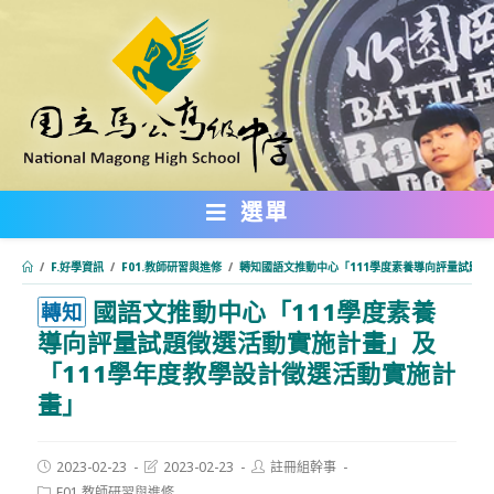
跳
轉
至
主
要
內
選單
容
/
F.好學資訊
/
F01.教師研習與進修
/
轉知國語文推動中心「111學度素養導向評量試題徵
國語文推動中心「111學度素養
:::
轉知
導向評量試題徵選活動實施計畫」及
「111學年度教學設計徵選活動實施計
畫」
Post
Post
Post
2023-02-23
2023-02-23
註冊組幹事
published:
last
author:
Post
F01.教師研習與進修