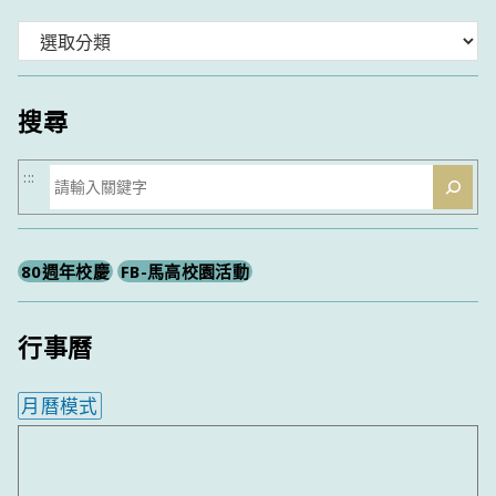
分
類
搜尋
搜
:::
尋
80週年校慶
FB-馬高校園活動
行事曆
月曆模式
內嵌行事曆為視覺預覽，完整行事曆內容請使用