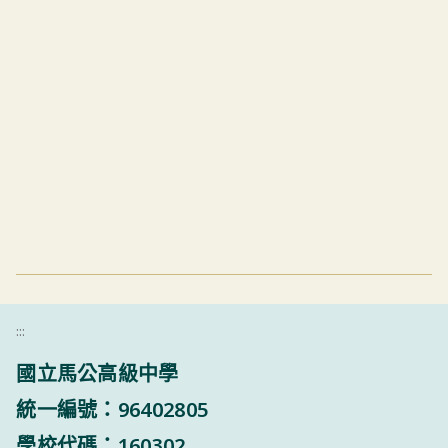
:::
國立馬公高級中學
統一編號：96402805
學校代碼：160302