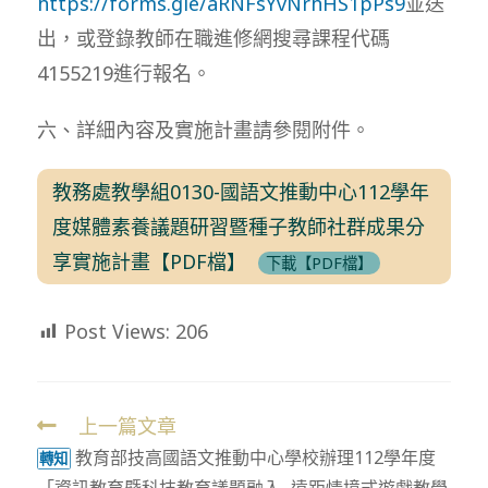
https://forms.gle/aRNFsYvNrhHS1pPs9
並送
出，或登錄教師在職進修網搜尋課程代碼
4155219進行報名。
六、詳細內容及實施計畫請參閱附件。
教務處教學組0130-國語文推動中心112學年
度媒體素養議題研習暨種子教師社群成果分
享實施計畫【PDF檔】
下載【PDF檔】
Post Views:
206
上一篇文章
Read
教育部技高國語文推動中心學校辦理112學年度
more
轉知