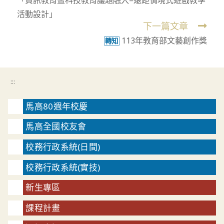
「資訊教育暨科技教育議題融入–遠距情境式遊戲教學
articles
活動設計」
下一篇文章
113年教育部文藝創作獎
轉知
:::
馬高80週年校慶
馬高全國校友會
校務行政系統(日間)
校務行政系統(實技)
新生專區
課程計畫