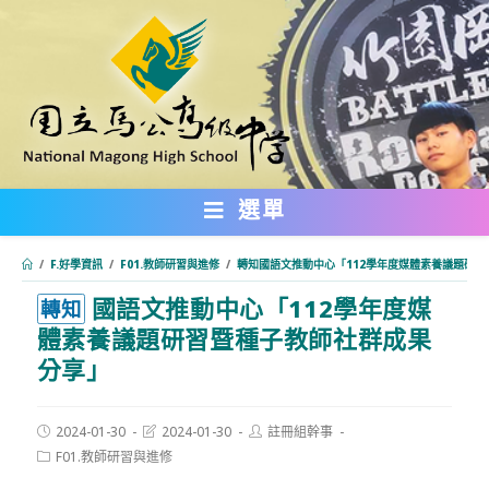
跳
轉
至
主
要
內
選單
容
/
F.好學資訊
/
F01.教師研習與進修
/
轉知國語文推動中心「112學年度媒體素養議題研
國語文推動中心「112學年度媒
:::
轉知
體素養議題研習暨種子教師社群成果
分享」
Post
Post
Post
2024-01-30
2024-01-30
註冊組幹事
published:
last
author:
Post
F01.教師研習與進修
modified:
category: