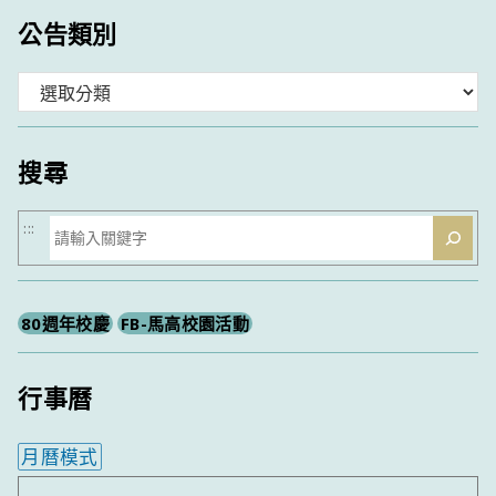
公告類別
分
類
搜尋
搜
:::
尋
80週年校慶
FB-馬高校園活動
行事曆
月曆模式
內嵌行事曆為視覺預覽，完整行事曆內容請使用