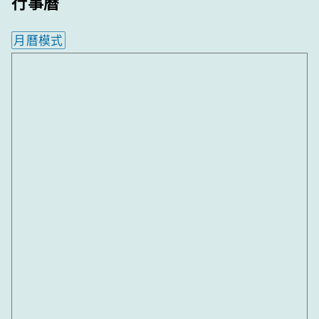
行事曆
月曆模式
內嵌行事曆為視覺預覽，完整行事曆內容請使用