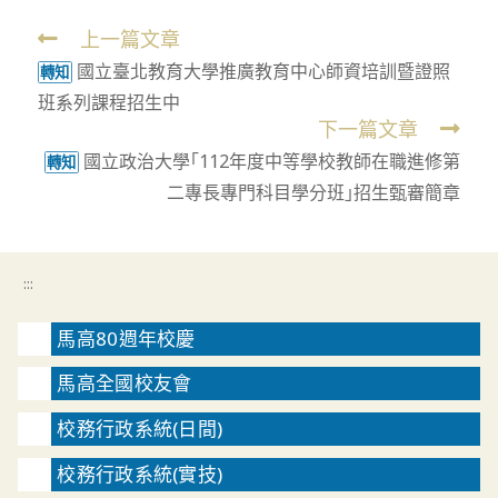
上一篇文章
Read
國立臺北教育大學推廣教育中心師資培訓暨證照
more
轉知
班系列課程招生中
articles
下一篇文章
國立政治大學｢112年度中等學校教師在職進修第
轉知
二專長專門科目學分班｣招生甄審簡章
:::
馬高80週年校慶
馬高全國校友會
校務行政系統(日間)
校務行政系統(實技)