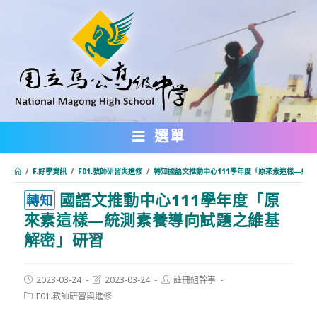
跳
轉
至
主
要
內
選單
容
/
F.好學資訊
/
F01.教師研習與進修
/
轉知國語文推動中心111學年度「原來素這樣—統
國語文推動中心111學年度「原
:::
轉知
來素這樣—統測素養導向試題之維基
解密」研習
Post
Post
Post
2023-03-24
2023-03-24
註冊組幹事
published:
last
author:
Post
F01.教師研習與進修
modified:
category: