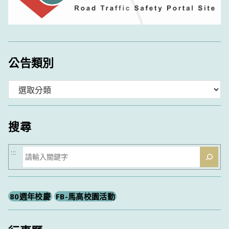
公告類別
分
類
搜尋
搜
:::
尋
80週年校慶
FB-馬高校園活動