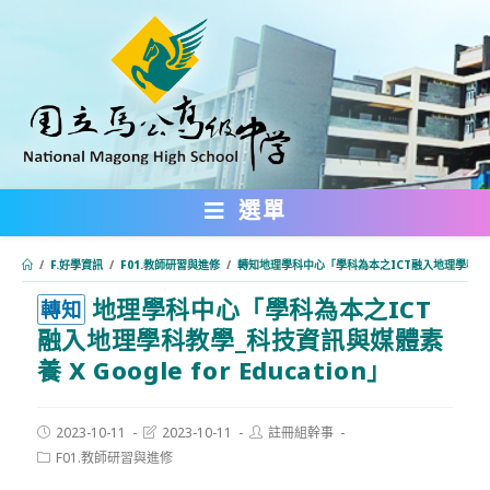
跳
轉
至
主
要
內
選單
容
/
F.好學資訊
/
F01.教師研習與進修
/
轉知地理學科中心「學科為本之ICT融入地理學科教學_科技
地理學科中心「學科為本之ICT
:::
轉知
融入地理學科教學_科技資訊與媒體素
養 X Google for Education」
Post
Post
Post
2023-10-11
2023-10-11
註冊組幹事
published:
last
author:
Post
F01.教師研習與進修
modified:
category: