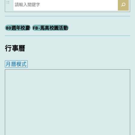
搜
:::
尋
80週年校慶
FB-馬高校園活動
行事曆
月曆模式
內嵌行事曆為視覺預覽，完整行事曆內容請使用