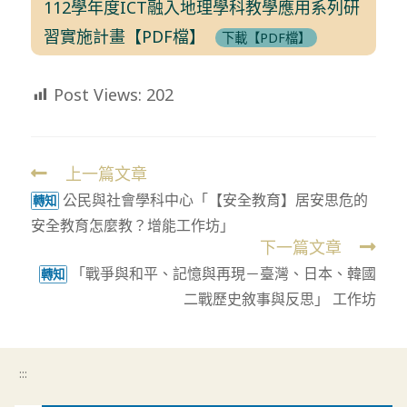
112學年度ICT融入地理學科教學應用系列研
習實施計畫【PDF檔】
下載【PDF檔】
Post Views:
202
上一篇文章
Read
公民與社會學科中心「【安全教育】居安思危的
more
轉知
安全教育怎麼教？增能工作坊」
articles
下一篇文章
「戰爭與和平、記憶與再現－臺灣、日本、韓國
轉知
二戰歷史敘事與反思」 工作坊
:::