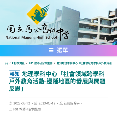
跳
轉
至
主
要
內
選單
容
/
F.好學資訊
/
F01.教師研習與進修
/
轉知地理學科中心「社會領域跨學科戶外教育活動-
地理學科中心「社會領域跨學科
:::
轉知
戶外教育活動-邊陲地區的發展與問題
反思」
Post
Post
Post
2023-05-12
2023-05-12
註冊組幹事
published:
last
author:
Post
F01.教師研習與進修
modified:
category: