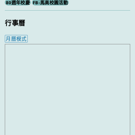
80週年校慶
FB-馬高校園活動
行事曆
月曆模式
內嵌行事曆為視覺預覽，完整行事曆內容請使用