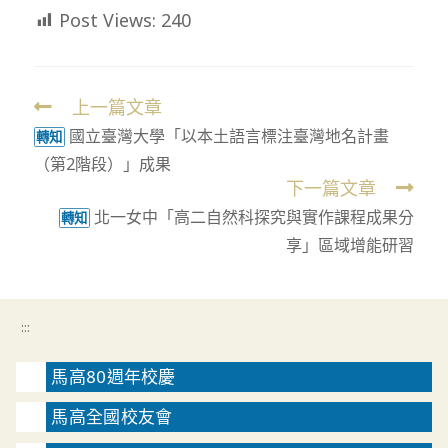
Post Views:
240
上一篇文章
Read
國立臺灣大學「以本土語言標注臺灣地名計畫
more
轉知
（第2階段）」成果
articles
下一篇文章
北一女中「高二自然科探究與實作課程成果分
轉知
享」區域增能研習
:::
馬高80週年校慶
馬高全國校友會