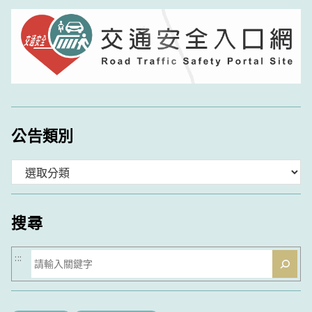
公告類別
分
類
搜尋
搜
:::
尋