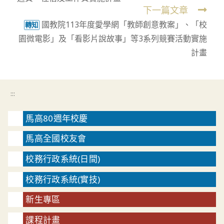
articles
下一篇文章
國教院113年度愛學網「教師創意教案」、「校
轉知
園微電影」及「看影片說故事」等3系列競賽活動實施
計畫
:::
馬高80週年校慶
馬高全國校友會
校務行政系統(日間)
校務行政系統(實技)
新生專區
課程計畫