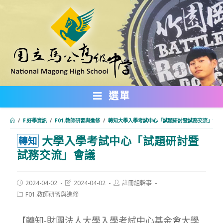
跳
轉
至
主
要
內
選單
容
/
F.好學資訊
/
F01.教師研習與進修
/
轉知大學入學考試中心「試題研討暨試務交流」會議
大學入學考試中心「試題研討暨
:::
轉知
試務交流」會議
Post
Post
Post
2024-04-02
2024-04-02
註冊組幹事
published:
last
author:
Post
F01.教師研習與進修
modified:
category:
【轉知-財團法人大學入學考試中心基金會大學