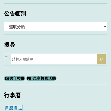
公告類別
分
類
搜尋
搜
:::
尋
80週年校慶
FB-馬高校園活動
行事曆
月曆模式