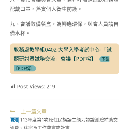
配戴口罩，落實個人衛生防護。
九、會議敬備餐盒，為響應環保，與會人員請自
備水杯。
教務處教學組0402-大學入學考試中心-「試
題研討暨試務交流」會議【PDF檔】
下載
【PDF檔】
Post Views:
219
上一篇文章
Read
113年度第1次原住民族語言能力認證測驗補助交
more
轉知
通費、住宿及工作費實施計畫