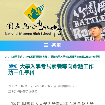
跳
轉
至
主
要
內
選單
容
/
F.好學資訊
/
F01.教師研習與進修
/
轉知大學入學考試素養導向命題工作坊－化學科
大學入學考試素養導向命題工作
:::
轉知
坊－化學科
Post
Post
Post
2023-08-08
2023-08-08
註冊組幹事
published:
last
author:
Post
F01.教師研習與進修
modified:
category:
【轉知-財團法人大學入學考試中心基金會大學