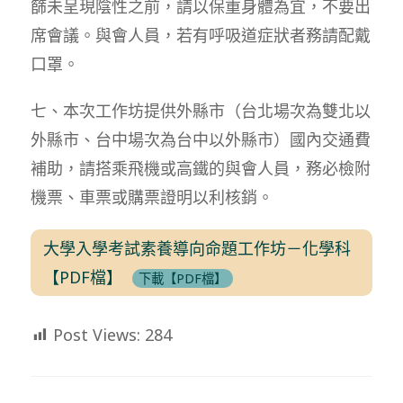
篩未呈現陰性之前，請以保重身體為宜，不要出
席會議。與會人員，若有呼吸道症狀者務請配戴
口罩。
七、本次工作坊提供外縣市（台北場次為雙北以
外縣市、台中場次為台中以外縣市）國內交通費
補助，請搭乘飛機或高鐵的與會人員，務必檢附
機票、車票或購票證明以利核銷。
大學入學考試素養導向命題工作坊－化學科
【PDF檔】
下載【PDF檔】
Post Views:
284