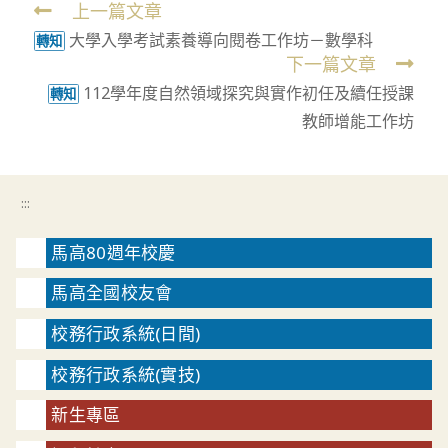
上一篇文章
Read
大學入學考試素養導向閱卷工作坊－數學科
more
轉知
下一篇文章
articles
112學年度自然領域探究與實作初任及續任授課
轉知
教師增能工作坊
:::
馬高80週年校慶
馬高全國校友會
校務行政系統(日間)
校務行政系統(實技)
新生專區