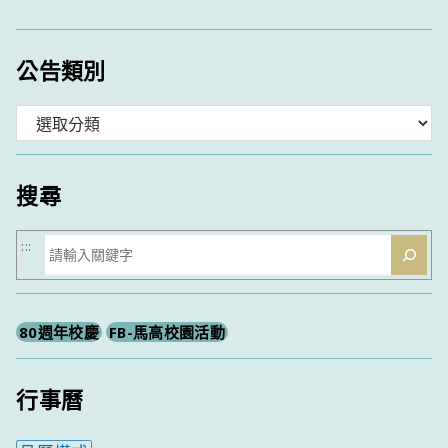
公告類別
分
類
搜尋
搜
:::
尋
80週年校慶
FB-馬高校園活動
行事曆