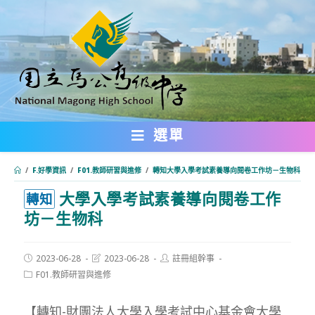
跳
轉
至
主
要
內
選單
容
/
F.好學資訊
/
F01.教師研習與進修
/
轉知大學入學考試素養導向閱卷工作坊－生物科
大學入學考試素養導向閱卷工作
:::
轉知
坊－生物科
Post
Post
Post
2023-06-28
2023-06-28
註冊組幹事
published:
last
author:
Post
F01.教師研習與進修
modified:
category:
【轉知-財團法人大學入學考試中心基金會大學