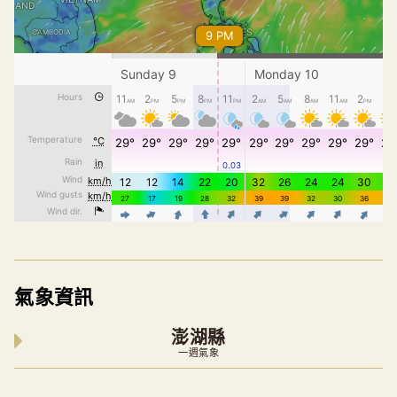
氣象資訊
澎湖縣
一週氣象