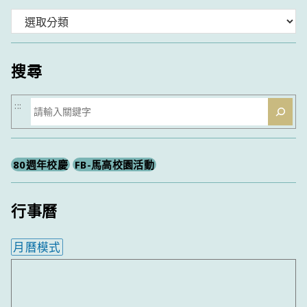
分
類
搜尋
搜
:::
尋
80週年校慶
FB-馬高校園活動
行事曆
月曆模式
內嵌行事曆為視覺預覽，完整行事曆內容請使用