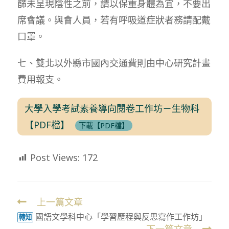
篩未呈現陰性之前，請以保重身體為宜，不要出
席會議。與會人員，若有呼吸道症狀者務請配戴
口罩。
七、雙北以外縣市國內交通費則由中心研究計畫
費用報支。
大學入學考試素養導向閱卷工作坊－生物科
【PDF檔】
下載【PDF檔】
Post Views:
172
上一篇文章
Read
國語文學科中心「學習歷程與反思寫作工作坊」
more
轉知