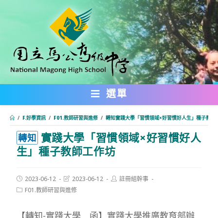
跳
轉
至
主
要
內
選單
容
/
F.好學資訊
/
F01.教師研習與進修
/
轉知實踐大學「習慣領域×好習慣好人生」種子教師
實踐大學「習慣領域×好習慣好人
:::
轉知
生」種子教師工作坊
Post
Post
Post
2023-06-12
2023-06-12
註冊組幹事
published:
last
author:
Post
F01.教師研習與進修
modified:
category:
【轉知-實踐大學 函】實踐大學推廣教育部辦