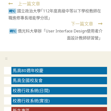
上一篇文章
Read
國立政治大學｢112年度高級中等以下學校教師在
more
轉知
職進修專長增能學分班｣
articles
下一篇文章
僑光科大舉辦「User Interface Design使用者介
轉知
面設計教師研習營」
:::
馬高80週年校慶
馬高全國校友會
校務行政系統(日間)
校務行政系統(實技)
新生專區