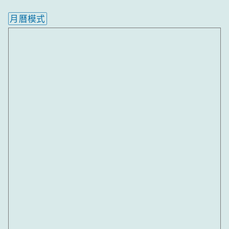
月曆模式
內嵌行事曆為視覺預覽，完整行事曆內容請使用