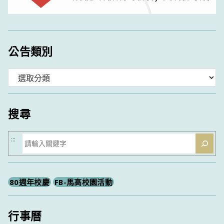
公告類別
分
類
搜尋
搜
:::
尋
80週年校慶
FB-馬高校園活動
行事曆