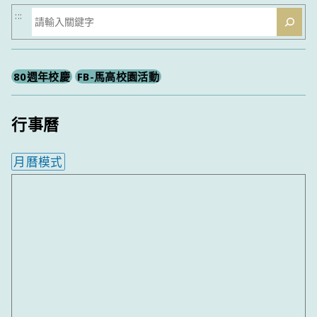
搜
:::
尋
80週年校慶
FB-馬高校園活動
行事曆
月曆模式
內嵌行事曆為視覺預覽，完整行事曆內容請使用