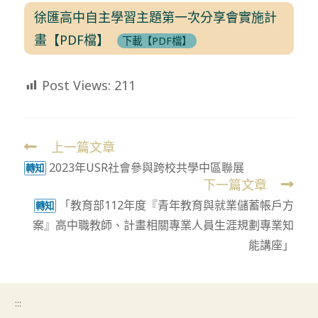
徐匯高中自主學習主題第一次分享會實施計
畫【PDF檔】
下載【PDF檔】
Post Views:
211
上一篇文章
Read
2023年USR社會參與跨校共學中區聯展
more
轉知
下一篇文章
articles
「教育部112年度『青年教育與就業儲蓄帳戶方
轉知
案』高中職教師、計畫相關專業人員生涯規劃專業知
能講座」
:::