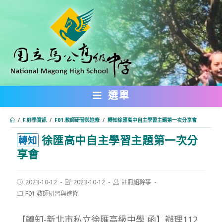
跳
轉
至
主
要
內
選單
容
/
F.好學資訊
/
F01.教師研習與進修
/
轉知徐匯高中自主學習主題第一次分享會
徐匯高中自主學習主題第一次分
:::
轉知
享會
Post
Post
Post
2023-10-12
2023-10-12
註冊組幹事
published:
last
author:
Post
F01.教師研習與進修
modified:
category:
【轉知-新北市私立徐匯高級中學 函】辦理112