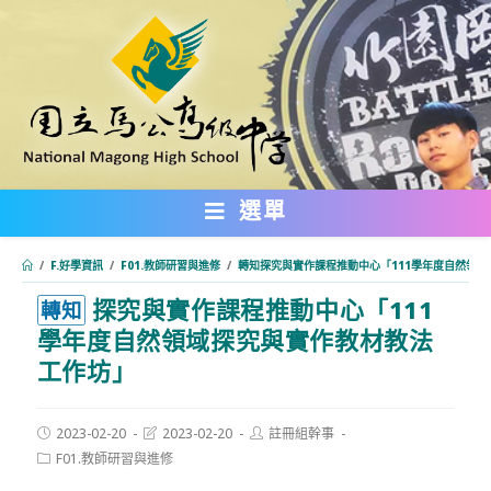
跳
轉
至
主
要
內
選單
容
/
F.好學資訊
/
F01.教師研習與進修
/
轉知探究與實作課程推動中心「111學年度自然領
探究與實作課程推動中心「111
:::
轉知
學年度自然領域探究與實作教材教法
工作坊」
Post
Post
Post
2023-02-20
2023-02-20
註冊組幹事
published:
last
author:
Post
F01.教師研習與進修
modified:
category: