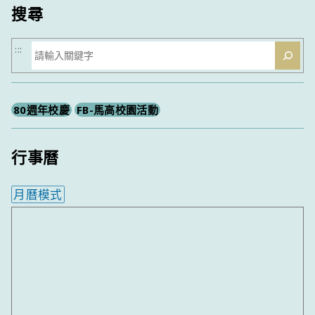
搜尋
搜
:::
尋
80週年校慶
FB-馬高校園活動
行事曆
月曆模式
內嵌行事曆為視覺預覽，完整行事曆內容請使用