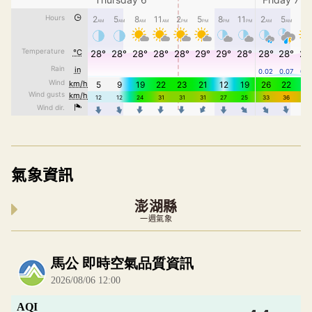
氣象資訊
澎湖縣
一週氣象
內嵌空氣品質小工具為視覺預覽，完整即時空氣