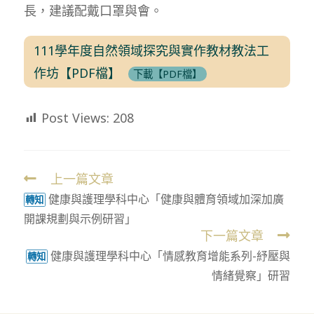
長，建議配戴口罩與會。
111學年度自然領域探究與實作教材教法工
作坊【PDF檔】
下載【PDF檔】
Post Views:
208
上一篇文章
Read
健康與護理學科中心「健康與體育領域加深加廣
more
轉知
開課規劃與示例研習」
articles
下一篇文章
健康與護理學科中心「情感教育增能系列-紓壓與
轉知
情緒覺察」研習