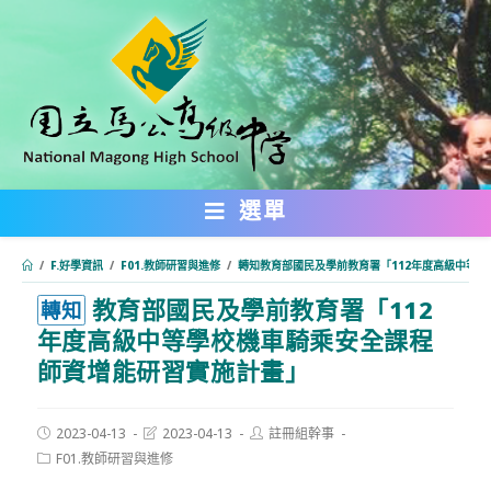
跳
轉
至
主
要
內
選單
容
/
F.好學資訊
/
F01.教師研習與進修
/
轉知教育部國民及學前教育署「112年度高級中等
教育部國民及學前教育署「112
:::
轉知
年度高級中等學校機車騎乘安全課程
師資增能研習實施計畫」
Post
Post
Post
2023-04-13
2023-04-13
註冊組幹事
published:
last
author:
Post
F01.教師研習與進修
modified:
category: