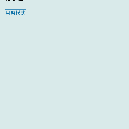
月曆模式
內嵌行事曆為視覺預覽，完整行事曆內容請使用