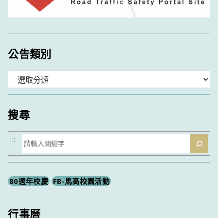
公告類別
分
類
搜尋
搜
:::
尋
80週年校慶
FB-馬高校園活動
行事曆