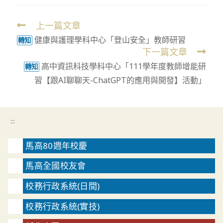
上一篇文章
Read
健康與護理學科中心「登山安全」教師研習
more
轉知
下一篇文章
articles
高中資訊科技學科中心「111學年度教師增能研
轉知
習【跟AI聊聊天-ChatGPT的應用與開發】活動」
:::
馬高80週年校慶
馬高全國校友會
校務行政系統(日間)
校務行政系統(實技)