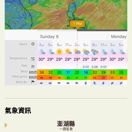
氣象資訊
澎湖縣
一週氣象