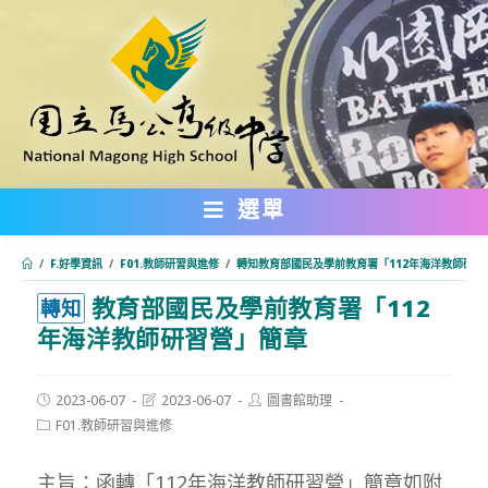
跳
轉
至
主
要
內
選單
容
/
F.好學資訊
/
F01.教師研習與進修
/
轉知教育部國民及學前教育署「112年海洋教師研習
教育部國民及學前教育署「112
:::
轉知
年海洋教師研習營」簡章
Post
Post
Post
2023-06-07
2023-06-07
圖書館助理
published:
last
author:
Post
F01.教師研習與進修
modified:
category:
主旨：函轉「112年海洋教師研習營」簡章如附