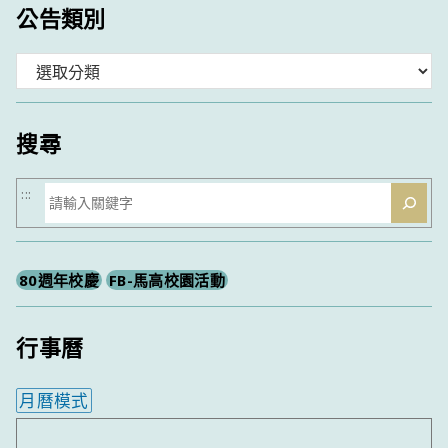
公告類別
分
類
搜尋
搜
:::
尋
80週年校慶
FB-馬高校園活動
行事曆
月曆模式
內嵌行事曆為視覺預覽，完整行事曆內容請使用