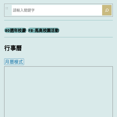
搜
:::
尋
80週年校慶
FB-馬高校園活動
行事曆
月曆模式
內嵌行事曆為視覺預覽，完整行事曆內容請使用