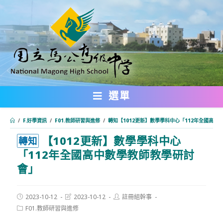
跳
轉
至
主
要
內
選單
容
/
F.好學資訊
/
F01.教師研習與進修
/
轉知【1012更新】數學學科中心「112年全國高中
【1012更新】數學學科中心
:::
轉知
「112年全國高中數學教師教學研討
會」
Post
Post
Post
2023-10-12
2023-10-12
註冊組幹事
published:
last
author:
Post
F01.教師研習與進修
modified:
category: