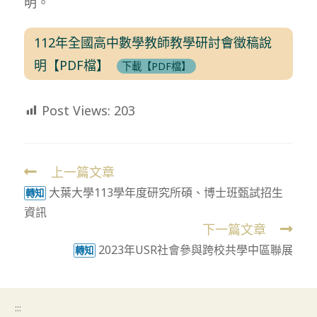
明。
112年全國高中數學教師教學研討會徵稿說
明【PDF檔】
下載【PDF檔】
Post Views:
203
上一篇文章
Read
大葉大學113學年度研究所碩、博士班甄試招生
more
轉知
資訊
articles
下一篇文章
2023年USR社會參與跨校共學中區聯展
轉知
:::